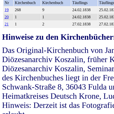
Nr
Kirchenbuch
Kirchenbuch
Täuflings
Täufling
19
268
9
24.02.1838
25.02.18
20
1
1
24.02.1838
25.02.18
21
1
2
27.02.1838
27.02.18
Hinweise zu den Kirchenbücher
Das Original-Kirchenbuch von Jan
Diözesanarchiv Koszalin, früher Kö
Diözesanarchiv Koszalin, Seminar
des Kirchenbuches liegt in der Fr
Schwank-Straße 8, 36043 Fulda u
Heimatkreises Deutsch Krone, Lu
Hinweis: Derzeit ist das Fotograf