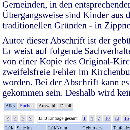
Gemeinden, in den entsprechende
Übergangsweise sind Kinder aus 
traditionellen Gründen - in Zippn
Autor dieser Abschrift ist der geb
Er weist auf folgende Sachverhalte
von einer Kopie des Original-Kirc
zweifelsfreie Fehler im Kirchenbuc
worden. Bei der Abschrift kann e
gekommen sein. Deshalb wird kein
Alles
Suchen
Auswahl
Detail
|<
<
>
>|
3380 Einträge gesamt:
1
4
7
10
13
16
Lfd-
Seite im
Lfd-Nr im
Geburt des
Taufe de