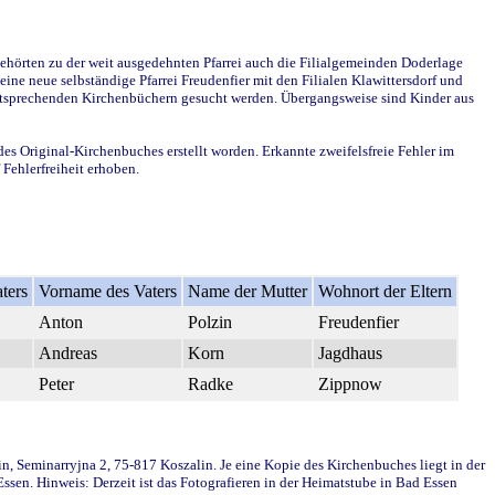
ehörten zu der weit ausgedehnten Pfarrei auch die Filialgemeinden Doderlage
ine neue selbständige Pfarrei Freudenfier mit den Filialen Klawittersdorf und
 entsprechenden Kirchenbüchern gesucht werden. Übergangsweise sind Kinder aus
des Original-Kirchenbuches erstellt worden. Erkannte zweifelsfreie Fehler im
Fehlerfreiheit erhoben.
ters
Vorname des Vaters
Name der Mutter
Wohnort der Eltern
Anton
Polzin
Freudenfier
Andreas
Korn
Jagdhaus
Peter
Radke
Zippnow
in, Seminarryjna 2, 75-817 Koszalin. Je eine Kopie des Kirchenbuches liegt in der
en. Hinweis: Derzeit ist das Fotografieren in der Heimatstube in Bad Essen