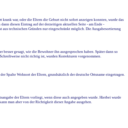
krank war, oder die Eltern die Geburt nicht sofort anzeigen konnten, wurde das
ann diesen Eintrag auf der derzeitigen aktuellen Seite - am Ende -
st aus technischen Gründen nur eingeschränkt möglich. Die Ausgabesortierung
r besser gesagt, wie die Bewohner ihn ausgesprochen haben. Später dann so
e Schreibweise nicht richtig ist, wurden Korrekturen vorgenommen.
r Spalte Wohnort der Eltern, grundsätzlich der deutsche Ortsname eingetragen.
rtsangabe der Eltern vorliegt, wenn diese auch angegeben wurde. Hierbei wurde
d kann man aber von der Richtigkeit dieser Angabe ausgehen.