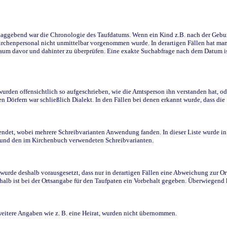
ggebend war die Chronologie des Taufdatums. Wenn ein Kind z.B. nach der Geburt 
rchenpersonal nicht unmittelbar vorgenommen wurde. In derartigen Fällen hat man d
raum davor und dahinter zu überprüfen. Eine exakte Suchabfrage nach dem Datum i
den offensichtlich so aufgeschrieben, wie die Amtsperson ihn verstanden hat, ode
n Dörfern war schließlich Dialekt. In den Fällen bei denen erkannt wurde, dass di
t, wobei mehrere Schreibvarianten Anwendung fanden. In dieser Liste wurde in de
n und den im Kirchenbuch verwendeten Schreibvarianten.
wurde deshalb vorausgesetzt, dass nur in derartigen Fällen eine Abweichung zur O
eshalb ist bei der Ortsangabe für den Taufpaten ein Vorbehalt gegeben. Überwiegen
weitere Angaben wie z. B. eine Heirat, wurden nicht übernommen.