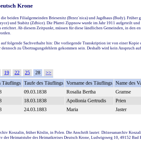
Deutsch Krone
ie beiden Filialgemeinden Briesenitz (Brzez`nica) und Jagdhaus (Budy). Früher g
yce) und Stabitz (Zdbice). Die Pfarrei Zippnow wurde im Jahr 1911 aufgeteilt und e
en errichtet. Ab diesem Zeitpunkt, müssen für diese ländlichen Gemeinden, in den
worden.
 auf folgende Sachverhalte hin: Die vorliegende Transkription ist von einer Kopie 
aber dennoch zu Übertragungsfehlern gekommen sein. Deshalb wird kein Anspruch auf 
19
22
25
28
>>
 Täuflings
Taufe des Täuflings
Vorname des Täuflings
Name des Va
8
09.03.1838
Rosalia Bertha
Gramse
8
18.03.1838
Apollonia Gertrudis
Prien
8
24.03.1883
Maria
Jaster
iv Koszalin, früher Köslin, in Polen. Die Anschrift lautet: Diözesanarchiv Koszal
v der Heimatstube des Heimatkreises Deutsch Krone, Ludwigsweg 10, 49152 Bad Ess