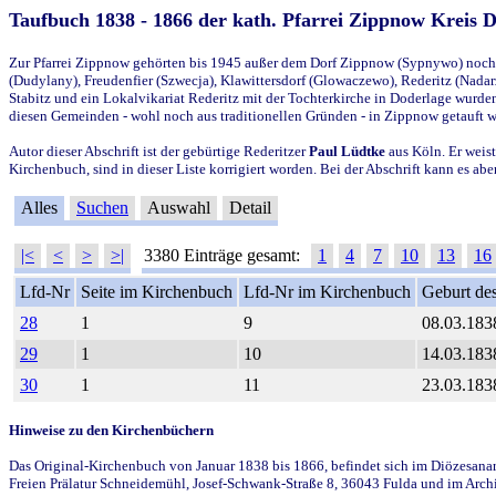
Taufbuch 1838 - 1866 der kath. Pfarrei Zippnow Kreis 
Zur Pfarrei Zippnow gehörten bis 1945 außer dem Dorf Zippnow (Sypnywo) noch d
(Dudylany), Freudenfier (Szwecja), Klawittersdorf (Glowaczewo), Rederitz (Nadarz
Stabitz und ein Lokalvikariat Rederitz mit der Tochterkirche in Doderlage wurd
diesen Gemeinden - wohl noch aus traditionellen Gründen - in Zippnow getauft 
Autor dieser Abschrift ist der gebürtige Rederitzer
Paul Lüdtke
aus Köln. Er weist
Kirchenbuch, sind in dieser Liste korrigiert worden. Bei der Abschrift kann es 
Alles
Suchen
Auswahl
Detail
|<
<
>
>|
3380 Einträge gesamt:
1
4
7
10
13
16
Lfd-Nr
Seite im Kirchenbuch
Lfd-Nr im Kirchenbuch
Geburt des
28
1
9
08.03.183
29
1
10
14.03.183
30
1
11
23.03.183
Hinweise zu den Kirchenbüchern
Das Original-Kirchenbuch von Januar 1838 bis 1866, befindet sich im Diözesanarch
Freien Prälatur Schneidemühl, Josef-Schwank-Straße 8, 36043 Fulda und im Archi