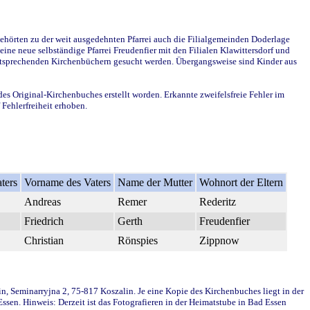
ehörten zu der weit ausgedehnten Pfarrei auch die Filialgemeinden Doderlage
ine neue selbständige Pfarrei Freudenfier mit den Filialen Klawittersdorf und
 entsprechenden Kirchenbüchern gesucht werden. Übergangsweise sind Kinder aus
des Original-Kirchenbuches erstellt worden. Erkannte zweifelsfreie Fehler im
Fehlerfreiheit erhoben.
ters
Vorname des Vaters
Name der Mutter
Wohnort der Eltern
Andreas
Remer
Rederitz
Friedrich
Gerth
Freudenfier
Christian
Rönspies
Zippnow
in, Seminarryjna 2, 75-817 Koszalin. Je eine Kopie des Kirchenbuches liegt in der
en. Hinweis: Derzeit ist das Fotografieren in der Heimatstube in Bad Essen