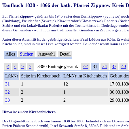
Taufbuch 1838 - 1866 der kath. Pfarrei Zippnow Kreis 
Zur Pfarrei Zippnow gehörten bis 1945 außer dem Dorf Zippnow (Sypnywo) noch d
(Dudylany), Freudenfier (Szwecja), Klawittersdorf (Glowaczewo), Rederitz (Nadarz
Stabitz und ein Lokalvikariat Rederitz mit der Tochterkirche in Doderlage wurd
diesen Gemeinden - wohl noch aus traditionellen Gründen - in Zippnow getauft 
Autor dieser Abschrift ist der gebürtige Rederitzer
Paul Lüdtke
aus Köln. Er weist
Kirchenbuch, sind in dieser Liste korrigiert worden. Bei der Abschrift kann es 
Alles
Suchen
Auswahl
Detail
|<
<
>
>|
3380 Einträge gesamt:
<<
31
34
37
40
Lfd-Nr
Seite im Kirchenbuch
Lfd-Nr im Kirchenbuch
Geburt des
31
1
12
17.03.183
32
2
1
30.03.183
33
2
2
29.03.183
Hinweise zu den Kirchenbüchern
Das Original-Kirchenbuch von Januar 1838 bis 1866, befindet sich im Diözesanarch
Freien Prälatur Schneidemühl, Josef-Schwank-Straße 8, 36043 Fulda und im Archi