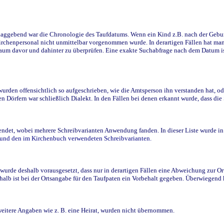
ggebend war die Chronologie des Taufdatums. Wenn ein Kind z.B. nach der Geburt 
rchenpersonal nicht unmittelbar vorgenommen wurde. In derartigen Fällen hat man d
raum davor und dahinter zu überprüfen. Eine exakte Suchabfrage nach dem Datum i
den offensichtlich so aufgeschrieben, wie die Amtsperson ihn verstanden hat, ode
n Dörfern war schließlich Dialekt. In den Fällen bei denen erkannt wurde, dass di
t, wobei mehrere Schreibvarianten Anwendung fanden. In dieser Liste wurde in de
n und den im Kirchenbuch verwendeten Schreibvarianten.
wurde deshalb vorausgesetzt, dass nur in derartigen Fällen eine Abweichung zur O
eshalb ist bei der Ortsangabe für den Taufpaten ein Vorbehalt gegeben. Überwiegen
weitere Angaben wie z. B. eine Heirat, wurden nicht übernommen.