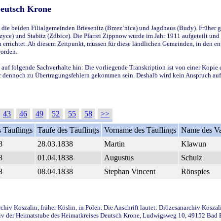
Deutsch Krone
ie beiden Filialgemeinden Briesenitz (Brzez`nica) und Jagdhaus (Budy). Früher g
yce) und Stabitz (Zdbice). Die Pfarrei Zippnow wurde im Jahr 1911 aufgeteilt und e
en errichtet. Ab diesem Zeitpunkt, müssen für diese ländlichen Gemeinden, in den
worden.
 auf folgende Sachverhalte hin: Die vorliegende Transkription ist von einer Kopie 
aber dennoch zu Übertragungsfehlern gekommen sein. Deshalb wird kein Anspruch auf 
43
46
49
52
55
58
>>
 Täuflings
Taufe des Täuflings
Vorname des Täuflings
Name des Va
8
28.03.1838
Martin
Klawun
8
01.04.1838
Augustus
Schulz
8
08.04.1838
Stephan Vincent
Rönspies
iv Koszalin, früher Köslin, in Polen. Die Anschrift lautet: Diözesanarchiv Koszal
v der Heimatstube des Heimatkreises Deutsch Krone, Ludwigsweg 10, 49152 Bad Ess