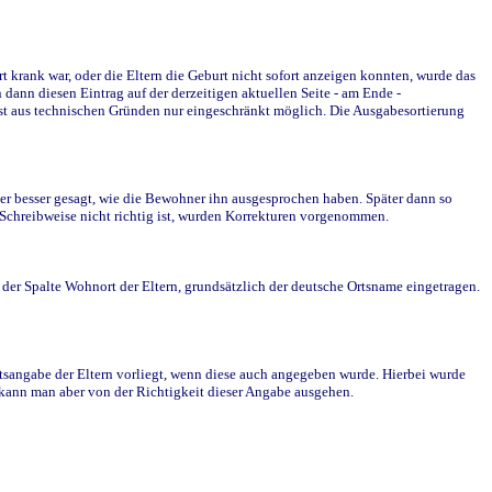
krank war, oder die Eltern die Geburt nicht sofort anzeigen konnten, wurde das
ann diesen Eintrag auf der derzeitigen aktuellen Seite - am Ende -
st aus technischen Gründen nur eingeschränkt möglich. Die Ausgabesortierung
r besser gesagt, wie die Bewohner ihn ausgesprochen haben. Später dann so
e Schreibweise nicht richtig ist, wurden Korrekturen vorgenommen.
r Spalte Wohnort der Eltern, grundsätzlich der deutsche Ortsname eingetragen.
rtsangabe der Eltern vorliegt, wenn diese auch angegeben wurde. Hierbei wurde
d kann man aber von der Richtigkeit dieser Angabe ausgehen.