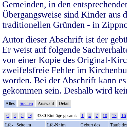
Gemeinden, in den entsprechende
Übergangsweise sind Kinder aus 
traditionellen Gründen - in Zippn
Autor dieser Abschrift ist der geb
Er weist auf folgende Sachverhalte
von einer Kopie des Original-Kirc
zweifelsfreie Fehler im Kirchenbuc
worden. Bei der Abschrift kann e
gekommen sein. Deshalb wird kein
Alles
Suchen
Auswahl
Detail
|<
<
>
>|
3380 Einträge gesamt:
1
4
7
10
13
16
Lfd-
Seite im
Lfd-Nr im
Geburt des
Taufe de