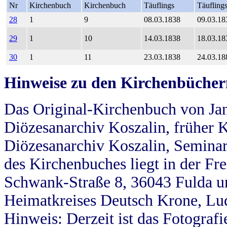
Nr
Kirchenbuch
Kirchenbuch
Täuflings
Täufling
28
1
9
08.03.1838
09.03.18
29
1
10
14.03.1838
18.03.18
30
1
11
23.03.1838
24.03.18
Hinweise zu den Kirchenbücher
Das Original-Kirchenbuch von Jan
Diözesanarchiv Koszalin, früher Kö
Diözesanarchiv Koszalin, Seminar
des Kirchenbuches liegt in der Fr
Schwank-Straße 8, 36043 Fulda u
Heimatkreises Deutsch Krone, Lu
Hinweis: Derzeit ist das Fotograf