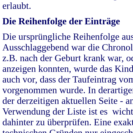
erlaubt.
Die Reihenfolge der Einträge
Die ursprüngliche Reihenfolge au
Ausschlaggebend war die Chronol
z.B. nach der Geburt krank war, od
anzeigen konnten, wurde das Kind
auch vor, dass der Taufeintrag vo
vorgenommen wurde. In derartigen
der derzeitigen aktuellen Seite -
Verwendung der Liste ist es wich
dahinter zu überprüfen. Eine exa
technischen Gründen nur eingesch