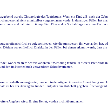
ggebend war die Chronologie des Taufdatums. Wenn ein Kind z.B. nach der Geburt 
rchenpersonal nicht unmittelbar vorgenommen wurde. In derartigen Fällen hat man d
raum davor und dahinter zu überprüfen. Eine exakte Suchabfrage nach dem Datum i
den offensichtlich so aufgeschrieben, wie die Amtsperson ihn verstanden hat, ode
n Dörfern war schließlich Dialekt. In den Fällen bei denen erkannt wurde, dass di
t, wobei mehrere Schreibvarianten Anwendung fanden. In dieser Liste wurde in de
n und den im Kirchenbuch verwendeten Schreibvarianten.
wurde deshalb vorausgesetzt, dass nur in derartigen Fällen eine Abweichung zur O
eshalb ist bei der Ortsangabe für den Taufpaten ein Vorbehalt gegeben. Überwiegen
weitere Angaben wie z. B. eine Heirat, wurden nicht übernommen.