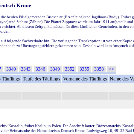
Deutsch Krone
ie beiden Filialgemeinden Briesenitz (Brzez`nica) und Jagdhaus (Budy). Früher g
yce) und Stabitz (Zdbice). Die Pfarrei Zippnow wurde im Jahr 1911 aufgeteilt und e
en errichtet. Ab diesem Zeitpunkt, müssen für diese ländlichen Gemeinden, in den
worden.
 auf folgende Sachverhalte hin: Die vorliegende Transkription ist von einer Kopie 
aber dennoch zu Übertragungsfehlern gekommen sein. Deshalb wird kein Anspruch auf 
7
3340
3343
3346
3349
3352
3355
3358
>>
 Täuflings
Taufe des Täuflings
Vorname des Täuflings
Name des Va
iv Koszalin, früher Köslin, in Polen. Die Anschrift lautet: Diözesanarchiv Koszal
v der Heimatstube des Heimatkreises Deutsch Krone, Ludwigsweg 10, 49152 Bad Ess