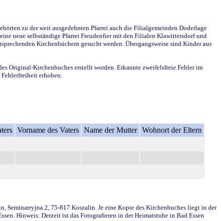
ehörten zu der weit ausgedehnten Pfarrei auch die Filialgemeinden Doderlage
ine neue selbständige Pfarrei Freudenfier mit den Filialen Klawittersdorf und
 entsprechenden Kirchenbüchern gesucht werden. Übergangsweise sind Kinder aus
des Original-Kirchenbuches erstellt worden. Erkannte zweifelsfreie Fehler im
Fehlerfreiheit erhoben.
ters
Vorname des Vaters
Name der Mutter
Wohnort der Eltern
in, Seminarryjna 2, 75-817 Koszalin. Je eine Kopie des Kirchenbuches liegt in der
en. Hinweis: Derzeit ist das Fotografieren in der Heimatstube in Bad Essen