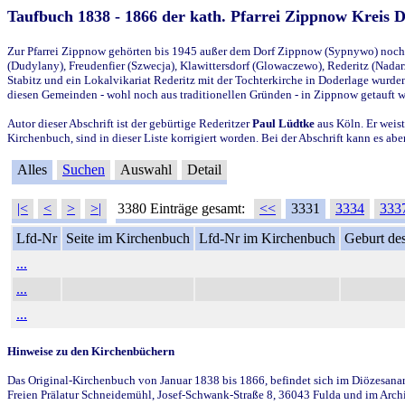
Taufbuch 1838 - 1866 der kath. Pfarrei Zippnow Kreis 
Zur Pfarrei Zippnow gehörten bis 1945 außer dem Dorf Zippnow (Sypnywo) noch d
(Dudylany), Freudenfier (Szwecja), Klawittersdorf (Glowaczewo), Rederitz (Nadarz
Stabitz und ein Lokalvikariat Rederitz mit der Tochterkirche in Doderlage wurd
diesen Gemeinden - wohl noch aus traditionellen Gründen - in Zippnow getauft 
Autor dieser Abschrift ist der gebürtige Rederitzer
Paul Lüdtke
aus Köln. Er weist
Kirchenbuch, sind in dieser Liste korrigiert worden. Bei der Abschrift kann es 
Alles
Suchen
Auswahl
Detail
|<
<
>
>|
3380 Einträge gesamt:
<<
3331
3334
333
Lfd-Nr
Seite im Kirchenbuch
Lfd-Nr im Kirchenbuch
Geburt des
...
...
...
Hinweise zu den Kirchenbüchern
Das Original-Kirchenbuch von Januar 1838 bis 1866, befindet sich im Diözesanarch
Freien Prälatur Schneidemühl, Josef-Schwank-Straße 8, 36043 Fulda und im Archi