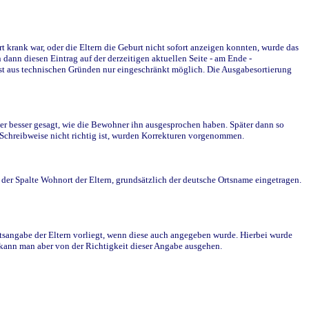
krank war, oder die Eltern die Geburt nicht sofort anzeigen konnten, wurde das
ann diesen Eintrag auf der derzeitigen aktuellen Seite - am Ende -
st aus technischen Gründen nur eingeschränkt möglich. Die Ausgabesortierung
r besser gesagt, wie die Bewohner ihn ausgesprochen haben. Später dann so
e Schreibweise nicht richtig ist, wurden Korrekturen vorgenommen.
r Spalte Wohnort der Eltern, grundsätzlich der deutsche Ortsname eingetragen.
rtsangabe der Eltern vorliegt, wenn diese auch angegeben wurde. Hierbei wurde
d kann man aber von der Richtigkeit dieser Angabe ausgehen.