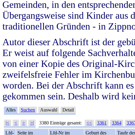
Gemeinden, in den entsprechende
Übergangsweise sind Kinder aus 
traditionellen Gründen - in Zippn
Autor dieser Abschrift ist der geb
Er weist auf folgende Sachverhalte
von einer Kopie des Original-Kirc
zweifelsfreie Fehler im Kirchenbuc
worden. Bei der Abschrift kann e
gekommen sein. Deshalb wird kein
Alles
Suchen
Auswahl
Detail
|<
<
>
>|
3380 Einträge gesamt:
<<
3361
3364
336
Lfd-
Seite im
Lfd-Nr im
Geburt des
Taufe de