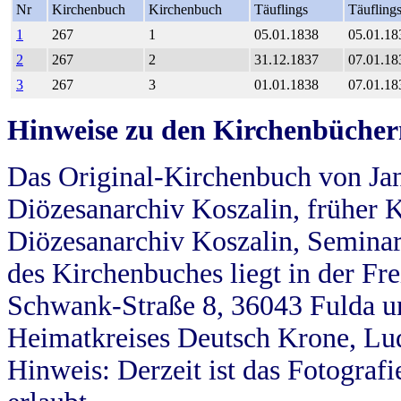
Nr
Kirchenbuch
Kirchenbuch
Täuflings
Täufling
1
267
1
05.01.1838
05.01.18
2
267
2
31.12.1837
07.01.18
3
267
3
01.01.1838
07.01.18
Hinweise zu den Kirchenbücher
Das Original-Kirchenbuch von Jan
Diözesanarchiv Koszalin, früher Kö
Diözesanarchiv Koszalin, Seminar
des Kirchenbuches liegt in der Fr
Schwank-Straße 8, 36043 Fulda u
Heimatkreises Deutsch Krone, Lu
Hinweis: Derzeit ist das Fotograf