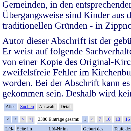
Gemeinden, in den entsprechende
Übergangsweise sind Kinder aus 
traditionellen Gründen - in Zippn
Autor dieser Abschrift ist der geb
Er weist auf folgende Sachverhalte
von einer Kopie des Original-Kirc
zweifelsfreie Fehler im Kirchenbuc
worden. Bei der Abschrift kann e
gekommen sein. Deshalb wird kein
Alles
Suchen
Auswahl
Detail
|<
<
>
>|
3380 Einträge gesamt:
1
4
7
10
13
16
Lfd-
Seite im
Lfd-Nr im
Geburt des
Taufe de