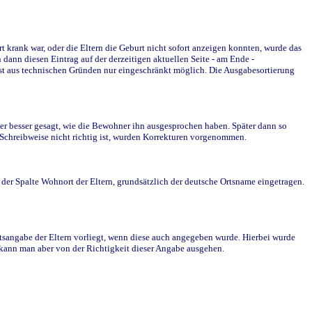
krank war, oder die Eltern die Geburt nicht sofort anzeigen konnten, wurde das
ann diesen Eintrag auf der derzeitigen aktuellen Seite - am Ende -
st aus technischen Gründen nur eingeschränkt möglich. Die Ausgabesortierung
r besser gesagt, wie die Bewohner ihn ausgesprochen haben. Später dann so
e Schreibweise nicht richtig ist, wurden Korrekturen vorgenommen.
r Spalte Wohnort der Eltern, grundsätzlich der deutsche Ortsname eingetragen.
rtsangabe der Eltern vorliegt, wenn diese auch angegeben wurde. Hierbei wurde
d kann man aber von der Richtigkeit dieser Angabe ausgehen.