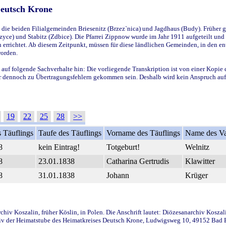
Deutsch Krone
ie beiden Filialgemeinden Briesenitz (Brzez`nica) und Jagdhaus (Budy). Früher g
yce) und Stabitz (Zdbice). Die Pfarrei Zippnow wurde im Jahr 1911 aufgeteilt und e
en errichtet. Ab diesem Zeitpunkt, müssen für diese ländlichen Gemeinden, in den
worden.
 auf folgende Sachverhalte hin: Die vorliegende Transkription ist von einer Kopie 
aber dennoch zu Übertragungsfehlern gekommen sein. Deshalb wird kein Anspruch auf 
19
22
25
28
>>
 Täuflings
Taufe des Täuflings
Vorname des Täuflings
Name des Va
8
kein Eintrag!
Totgeburt!
Welnitz
8
23.01.1838
Catharina Gertrudis
Klawitter
8
31.01.1838
Johann
Krüger
iv Koszalin, früher Köslin, in Polen. Die Anschrift lautet: Diözesanarchiv Koszal
v der Heimatstube des Heimatkreises Deutsch Krone, Ludwigsweg 10, 49152 Bad Ess