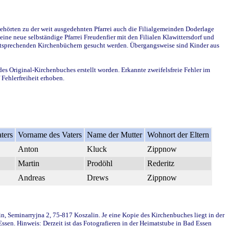
ehörten zu der weit ausgedehnten Pfarrei auch die Filialgemeinden Doderlage
ine neue selbständige Pfarrei Freudenfier mit den Filialen Klawittersdorf und
 entsprechenden Kirchenbüchern gesucht werden. Übergangsweise sind Kinder aus
des Original-Kirchenbuches erstellt worden. Erkannte zweifelsfreie Fehler im
Fehlerfreiheit erhoben.
ters
Vorname des Vaters
Name der Mutter
Wohnort der Eltern
Anton
Kluck
Zippnow
Martin
Prodöhl
Rederitz
Andreas
Drews
Zippnow
in, Seminarryjna 2, 75-817 Koszalin. Je eine Kopie des Kirchenbuches liegt in der
en. Hinweis: Derzeit ist das Fotografieren in der Heimatstube in Bad Essen