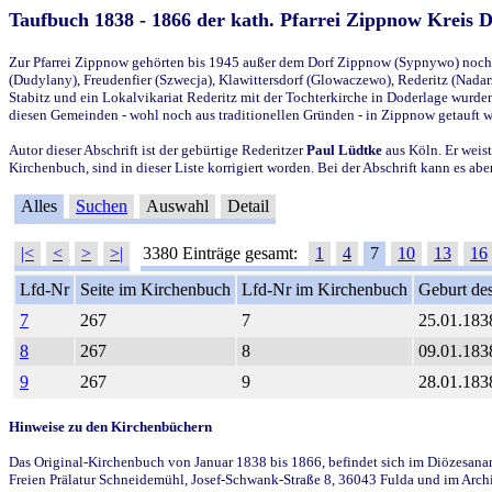
Taufbuch 1838 - 1866 der kath. Pfarrei Zippnow Kreis 
Zur Pfarrei Zippnow gehörten bis 1945 außer dem Dorf Zippnow (Sypnywo) noch d
(Dudylany), Freudenfier (Szwecja), Klawittersdorf (Glowaczewo), Rederitz (Nadarz
Stabitz und ein Lokalvikariat Rederitz mit der Tochterkirche in Doderlage wurd
diesen Gemeinden - wohl noch aus traditionellen Gründen - in Zippnow getauft 
Autor dieser Abschrift ist der gebürtige Rederitzer
Paul Lüdtke
aus Köln. Er weist
Kirchenbuch, sind in dieser Liste korrigiert worden. Bei der Abschrift kann es 
Alles
Suchen
Auswahl
Detail
|<
<
>
>|
3380 Einträge gesamt:
1
4
7
10
13
16
Lfd-Nr
Seite im Kirchenbuch
Lfd-Nr im Kirchenbuch
Geburt des
7
267
7
25.01.183
8
267
8
09.01.183
9
267
9
28.01.183
Hinweise zu den Kirchenbüchern
Das Original-Kirchenbuch von Januar 1838 bis 1866, befindet sich im Diözesanarch
Freien Prälatur Schneidemühl, Josef-Schwank-Straße 8, 36043 Fulda und im Archi