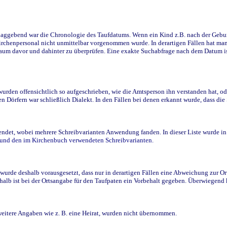
ggebend war die Chronologie des Taufdatums. Wenn ein Kind z.B. nach der Geburt 
rchenpersonal nicht unmittelbar vorgenommen wurde. In derartigen Fällen hat man d
raum davor und dahinter zu überprüfen. Eine exakte Suchabfrage nach dem Datum i
den offensichtlich so aufgeschrieben, wie die Amtsperson ihn verstanden hat, ode
n Dörfern war schließlich Dialekt. In den Fällen bei denen erkannt wurde, dass di
t, wobei mehrere Schreibvarianten Anwendung fanden. In dieser Liste wurde in de
n und den im Kirchenbuch verwendeten Schreibvarianten.
wurde deshalb vorausgesetzt, dass nur in derartigen Fällen eine Abweichung zur O
eshalb ist bei der Ortsangabe für den Taufpaten ein Vorbehalt gegeben. Überwiegen
weitere Angaben wie z. B. eine Heirat, wurden nicht übernommen.