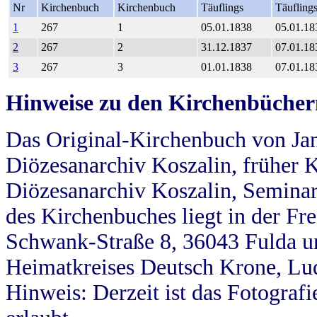
Nr
Kirchenbuch
Kirchenbuch
Täuflings
Täufling
1
267
1
05.01.1838
05.01.18
2
267
2
31.12.1837
07.01.18
3
267
3
01.01.1838
07.01.18
Hinweise zu den Kirchenbücher
Das Original-Kirchenbuch von Jan
Diözesanarchiv Koszalin, früher Kö
Diözesanarchiv Koszalin, Seminar
des Kirchenbuches liegt in der Fr
Schwank-Straße 8, 36043 Fulda u
Heimatkreises Deutsch Krone, Lu
Hinweis: Derzeit ist das Fotograf