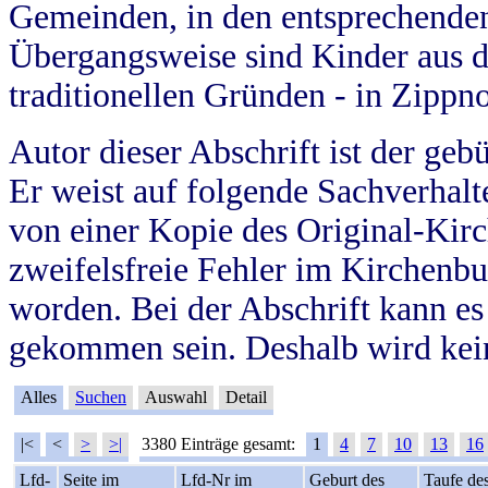
Gemeinden, in den entsprechende
Übergangsweise sind Kinder aus 
traditionellen Gründen - in Zippn
Autor dieser Abschrift ist der geb
Er weist auf folgende Sachverhalte
von einer Kopie des Original-Kirc
zweifelsfreie Fehler im Kirchenbuc
worden. Bei der Abschrift kann e
gekommen sein. Deshalb wird kein
Alles
Suchen
Auswahl
Detail
|<
<
>
>|
3380 Einträge gesamt:
1
4
7
10
13
16
Lfd-
Seite im
Lfd-Nr im
Geburt des
Taufe de