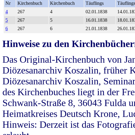
Nr
Kirchenbuch
Kirchenbuch
Täuflings
Täufling
4
267
4
02.01.1838
14.01.18
5
267
5
16.01.1838
18.01.18
6
267
6
21.01.1838
26.01.18
Hinweise zu den Kirchenbücher
Das Original-Kirchenbuch von Jan
Diözesanarchiv Koszalin, früher Kö
Diözesanarchiv Koszalin, Seminar
des Kirchenbuches liegt in der Fr
Schwank-Straße 8, 36043 Fulda u
Heimatkreises Deutsch Krone, Lu
Hinweis: Derzeit ist das Fotograf