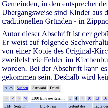
Gemeinden, in den entsprechende
Übergangsweise sind Kinder aus 
traditionellen Gründen - in Zippn
Autor dieser Abschrift ist der geb
Er weist auf folgende Sachverhalte
von einer Kopie des Original-Kirc
zweifelsfreie Fehler im Kirchenbuc
worden. Bei der Abschrift kann e
gekommen sein. Deshalb wird kein
Alles
Suchen
Auswahl
Detail
|<
<
>
>|
3380 Einträge gesamt:
1
4
7
10
13
16
Lfd-
Seite im
Lfd-Nr im
Geburt des
Taufe de