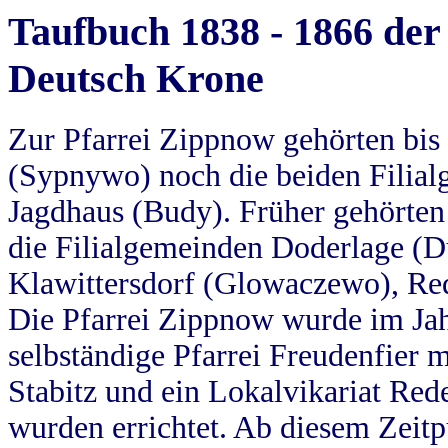
Taufbuch 1838 - 1866 der
Deutsch Krone
Zur Pfarrei Zippnow gehörten bi
(Sypnywo) noch die beiden Filial
Jagdhaus (Budy). Früher gehörten 
die Filialgemeinden Doderlage (D
Klawittersdorf (Glowaczewo), Red
Die Pfarrei Zippnow wurde im Jah
selbständige Pfarrei Freudenfier m
Stabitz und ein Lokalvikariat Red
wurden errichtet. Ab diesem Zeitp