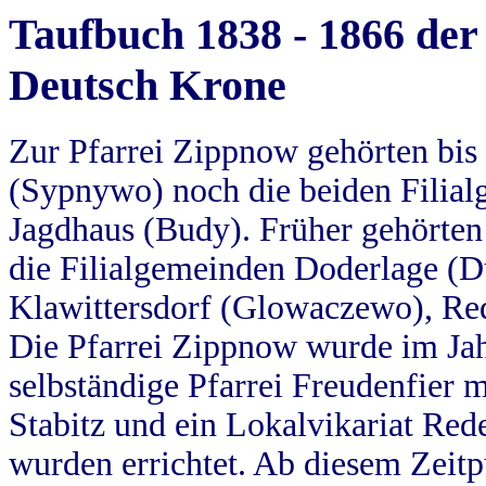
Taufbuch 1838 - 1866 der
Deutsch Krone
Zur Pfarrei Zippnow gehörten bi
(Sypnywo) noch die beiden Filial
Jagdhaus (Budy). Früher gehörten 
die Filialgemeinden Doderlage (D
Klawittersdorf (Glowaczewo), Red
Die Pfarrei Zippnow wurde im Jah
selbständige Pfarrei Freudenfier m
Stabitz und ein Lokalvikariat Red
wurden errichtet. Ab diesem Zeitp