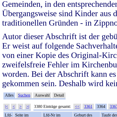
Gemeinden, in den entsprechende
Übergangsweise sind Kinder aus 
traditionellen Gründen - in Zippn
Autor dieser Abschrift ist der geb
Er weist auf folgende Sachverhalte
von einer Kopie des Original-Kirc
zweifelsfreie Fehler im Kirchenbuc
worden. Bei der Abschrift kann e
gekommen sein. Deshalb wird kein
Alles
Suchen
Auswahl
Detail
|<
<
>
>|
3380 Einträge gesamt:
<<
3361
3364
336
Lfd-
Seite im
Lfd-Nr im
Geburt des
Taufe de