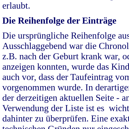
erlaubt.
Die Reihenfolge der Einträge
Die ursprüngliche Reihenfolge au
Ausschlaggebend war die Chronol
z.B. nach der Geburt krank war, od
anzeigen konnten, wurde das Kind
auch vor, dass der Taufeintrag vo
vorgenommen wurde. In derartigen
der derzeitigen aktuellen Seite -
Verwendung der Liste ist es wich
dahinter zu überprüfen. Eine exa
technischen Gründen nur eingesch