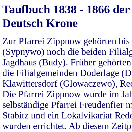
Taufbuch 1838 - 1866 der
Deutsch Krone
Zur Pfarrei Zippnow gehörten bi
(Sypnywo) noch die beiden Filial
Jagdhaus (Budy). Früher gehörten 
die Filialgemeinden Doderlage (D
Klawittersdorf (Glowaczewo), Red
Die Pfarrei Zippnow wurde im Jah
selbständige Pfarrei Freudenfier m
Stabitz und ein Lokalvikariat Red
wurden errichtet. Ab diesem Zeitp