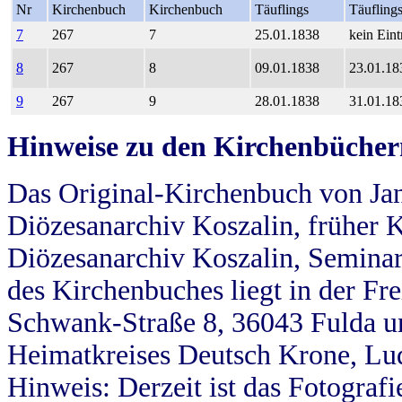
Nr
Kirchenbuch
Kirchenbuch
Täuflings
Täufling
7
267
7
25.01.1838
kein Eint
8
267
8
09.01.1838
23.01.18
9
267
9
28.01.1838
31.01.18
Hinweise zu den Kirchenbücher
Das Original-Kirchenbuch von Jan
Diözesanarchiv Koszalin, früher Kö
Diözesanarchiv Koszalin, Seminar
des Kirchenbuches liegt in der Fr
Schwank-Straße 8, 36043 Fulda u
Heimatkreises Deutsch Krone, Lu
Hinweis: Derzeit ist das Fotograf