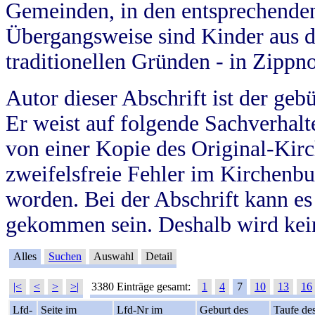
Gemeinden, in den entsprechende
Übergangsweise sind Kinder aus 
traditionellen Gründen - in Zippn
Autor dieser Abschrift ist der geb
Er weist auf folgende Sachverhalte
von einer Kopie des Original-Kirc
zweifelsfreie Fehler im Kirchenbuc
worden. Bei der Abschrift kann e
gekommen sein. Deshalb wird kein
Alles
Suchen
Auswahl
Detail
|<
<
>
>|
3380 Einträge gesamt:
1
4
7
10
13
16
Lfd-
Seite im
Lfd-Nr im
Geburt des
Taufe de