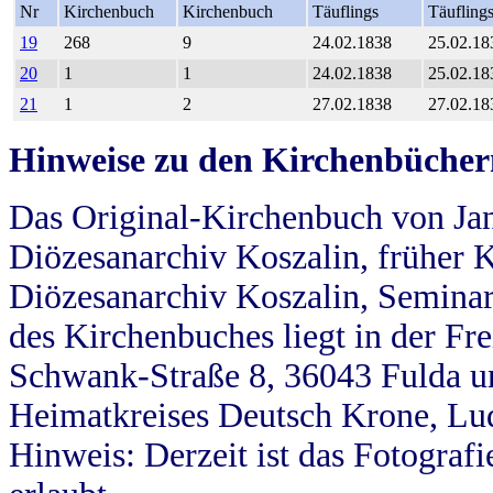
Nr
Kirchenbuch
Kirchenbuch
Täuflings
Täufling
19
268
9
24.02.1838
25.02.18
20
1
1
24.02.1838
25.02.18
21
1
2
27.02.1838
27.02.18
Hinweise zu den Kirchenbücher
Das Original-Kirchenbuch von Jan
Diözesanarchiv Koszalin, früher Kö
Diözesanarchiv Koszalin, Seminar
des Kirchenbuches liegt in der Fr
Schwank-Straße 8, 36043 Fulda u
Heimatkreises Deutsch Krone, Lu
Hinweis: Derzeit ist das Fotograf