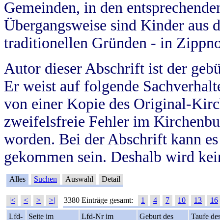
Gemeinden, in den entsprechende
Übergangsweise sind Kinder aus 
traditionellen Gründen - in Zippn
Autor dieser Abschrift ist der geb
Er weist auf folgende Sachverhalte
von einer Kopie des Original-Kirc
zweifelsfreie Fehler im Kirchenbuc
worden. Bei der Abschrift kann e
gekommen sein. Deshalb wird kein
Alles
Suchen
Auswahl
Detail
|<
<
>
>|
3380 Einträge gesamt:
1
4
7
10
13
16
Lfd-
Seite im
Lfd-Nr im
Geburt des
Taufe de