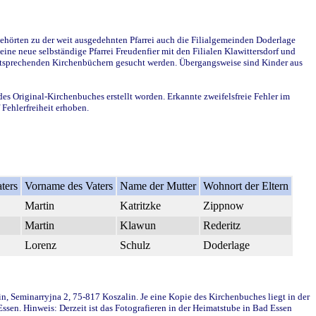
ehörten zu der weit ausgedehnten Pfarrei auch die Filialgemeinden Doderlage
ine neue selbständige Pfarrei Freudenfier mit den Filialen Klawittersdorf und
 entsprechenden Kirchenbüchern gesucht werden. Übergangsweise sind Kinder aus
des Original-Kirchenbuches erstellt worden. Erkannte zweifelsfreie Fehler im
Fehlerfreiheit erhoben.
ters
Vorname des Vaters
Name der Mutter
Wohnort der Eltern
Martin
Katritzke
Zippnow
Martin
Klawun
Rederitz
Lorenz
Schulz
Doderlage
in, Seminarryjna 2, 75-817 Koszalin. Je eine Kopie des Kirchenbuches liegt in der
en. Hinweis: Derzeit ist das Fotografieren in der Heimatstube in Bad Essen