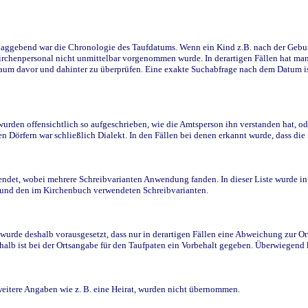
ggebend war die Chronologie des Taufdatums. Wenn ein Kind z.B. nach der Geburt 
rchenpersonal nicht unmittelbar vorgenommen wurde. In derartigen Fällen hat man d
raum davor und dahinter zu überprüfen. Eine exakte Suchabfrage nach dem Datum i
den offensichtlich so aufgeschrieben, wie die Amtsperson ihn verstanden hat, ode
n Dörfern war schließlich Dialekt. In den Fällen bei denen erkannt wurde, dass di
t, wobei mehrere Schreibvarianten Anwendung fanden. In dieser Liste wurde in de
n und den im Kirchenbuch verwendeten Schreibvarianten.
wurde deshalb vorausgesetzt, dass nur in derartigen Fällen eine Abweichung zur O
eshalb ist bei der Ortsangabe für den Taufpaten ein Vorbehalt gegeben. Überwiegen
weitere Angaben wie z. B. eine Heirat, wurden nicht übernommen.