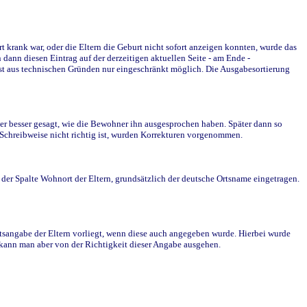
krank war, oder die Eltern die Geburt nicht sofort anzeigen konnten, wurde das
ann diesen Eintrag auf der derzeitigen aktuellen Seite - am Ende -
st aus technischen Gründen nur eingeschränkt möglich. Die Ausgabesortierung
r besser gesagt, wie die Bewohner ihn ausgesprochen haben. Später dann so
e Schreibweise nicht richtig ist, wurden Korrekturen vorgenommen.
r Spalte Wohnort der Eltern, grundsätzlich der deutsche Ortsname eingetragen.
rtsangabe der Eltern vorliegt, wenn diese auch angegeben wurde. Hierbei wurde
d kann man aber von der Richtigkeit dieser Angabe ausgehen.