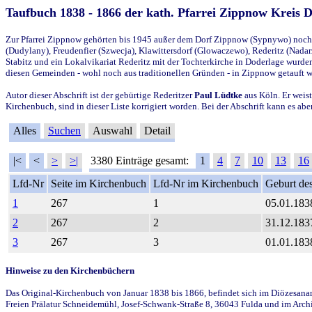
Taufbuch 1838 - 1866 der kath. Pfarrei Zippnow Kreis 
Zur Pfarrei Zippnow gehörten bis 1945 außer dem Dorf Zippnow (Sypnywo) noch d
(Dudylany), Freudenfier (Szwecja), Klawittersdorf (Glowaczewo), Rederitz (Nadarz
Stabitz und ein Lokalvikariat Rederitz mit der Tochterkirche in Doderlage wurd
diesen Gemeinden - wohl noch aus traditionellen Gründen - in Zippnow getauft 
Autor dieser Abschrift ist der gebürtige Rederitzer
Paul Lüdtke
aus Köln. Er weist
Kirchenbuch, sind in dieser Liste korrigiert worden. Bei der Abschrift kann es 
Alles
Suchen
Auswahl
Detail
|<
<
>
>|
3380 Einträge gesamt:
1
4
7
10
13
16
Lfd-Nr
Seite im Kirchenbuch
Lfd-Nr im Kirchenbuch
Geburt des
1
267
1
05.01.183
2
267
2
31.12.183
3
267
3
01.01.183
Hinweise zu den Kirchenbüchern
Das Original-Kirchenbuch von Januar 1838 bis 1866, befindet sich im Diözesanarch
Freien Prälatur Schneidemühl, Josef-Schwank-Straße 8, 36043 Fulda und im Archi