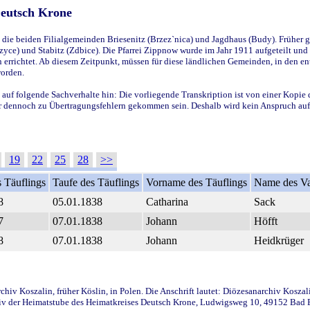
Deutsch Krone
ie beiden Filialgemeinden Briesenitz (Brzez`nica) und Jagdhaus (Budy). Früher g
yce) und Stabitz (Zdbice). Die Pfarrei Zippnow wurde im Jahr 1911 aufgeteilt und e
en errichtet. Ab diesem Zeitpunkt, müssen für diese ländlichen Gemeinden, in den
worden.
 auf folgende Sachverhalte hin: Die vorliegende Transkription ist von einer Kopie 
aber dennoch zu Übertragungsfehlern gekommen sein. Deshalb wird kein Anspruch auf 
19
22
25
28
>>
 Täuflings
Taufe des Täuflings
Vorname des Täuflings
Name des Va
8
05.01.1838
Catharina
Sack
7
07.01.1838
Johann
Höfft
8
07.01.1838
Johann
Heidkrüger
iv Koszalin, früher Köslin, in Polen. Die Anschrift lautet: Diözesanarchiv Koszal
v der Heimatstube des Heimatkreises Deutsch Krone, Ludwigsweg 10, 49152 Bad Ess