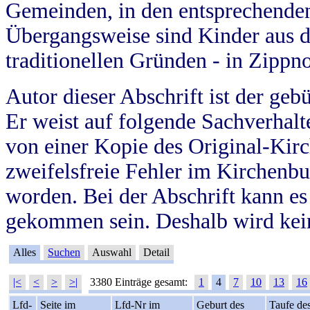
Gemeinden, in den entsprechende
Übergangsweise sind Kinder aus 
traditionellen Gründen - in Zippn
Autor dieser Abschrift ist der geb
Er weist auf folgende Sachverhalte
von einer Kopie des Original-Kirc
zweifelsfreie Fehler im Kirchenbuc
worden. Bei der Abschrift kann e
gekommen sein. Deshalb wird kein
Alles
Suchen
Auswahl
Detail
|<
<
>
>|
3380 Einträge gesamt:
1
4
7
10
13
16
Lfd-
Seite im
Lfd-Nr im
Geburt des
Taufe de