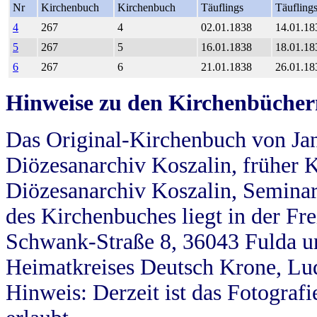
Nr
Kirchenbuch
Kirchenbuch
Täuflings
Täufling
4
267
4
02.01.1838
14.01.18
5
267
5
16.01.1838
18.01.18
6
267
6
21.01.1838
26.01.18
Hinweise zu den Kirchenbücher
Das Original-Kirchenbuch von Jan
Diözesanarchiv Koszalin, früher Kö
Diözesanarchiv Koszalin, Seminar
des Kirchenbuches liegt in der Fr
Schwank-Straße 8, 36043 Fulda u
Heimatkreises Deutsch Krone, Lu
Hinweis: Derzeit ist das Fotograf