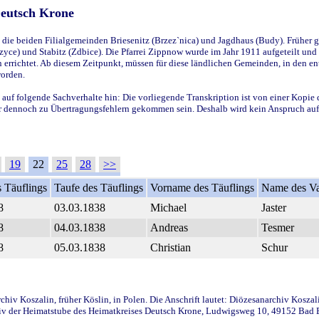
Deutsch Krone
ie beiden Filialgemeinden Briesenitz (Brzez`nica) und Jagdhaus (Budy). Früher g
yce) und Stabitz (Zdbice). Die Pfarrei Zippnow wurde im Jahr 1911 aufgeteilt und e
en errichtet. Ab diesem Zeitpunkt, müssen für diese ländlichen Gemeinden, in den
worden.
 auf folgende Sachverhalte hin: Die vorliegende Transkription ist von einer Kopie 
aber dennoch zu Übertragungsfehlern gekommen sein. Deshalb wird kein Anspruch auf 
19
22
25
28
>>
 Täuflings
Taufe des Täuflings
Vorname des Täuflings
Name des Va
8
03.03.1838
Michael
Jaster
8
04.03.1838
Andreas
Tesmer
8
05.03.1838
Christian
Schur
iv Koszalin, früher Köslin, in Polen. Die Anschrift lautet: Diözesanarchiv Koszal
v der Heimatstube des Heimatkreises Deutsch Krone, Ludwigsweg 10, 49152 Bad Ess