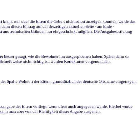
krank war, oder die Eltern die Geburt nicht sofort anzeigen konnten, wurde das
ann diesen Eintrag auf der derzeitigen aktuellen Seite - am Ende -
st aus technischen Gründen nur eingeschränkt möglich. Die Ausgabesortierung
r besser gesagt, wie die Bewohner ihn ausgesprochen haben. Später dann so
e Schreibweise nicht richtig ist, wurden Korrekturen vorgenommen.
r Spalte Wohnort der Eltern, grundsätzlich der deutsche Ortsname eingetragen.
rtsangabe der Eltern vorliegt, wenn diese auch angegeben wurde. Hierbei wurde
d kann man aber von der Richtigkeit dieser Angabe ausgehen.