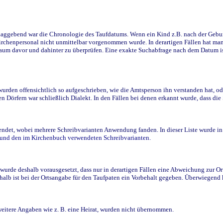
ggebend war die Chronologie des Taufdatums. Wenn ein Kind z.B. nach der Geburt 
rchenpersonal nicht unmittelbar vorgenommen wurde. In derartigen Fällen hat man d
raum davor und dahinter zu überprüfen. Eine exakte Suchabfrage nach dem Datum i
den offensichtlich so aufgeschrieben, wie die Amtsperson ihn verstanden hat, ode
n Dörfern war schließlich Dialekt. In den Fällen bei denen erkannt wurde, dass di
t, wobei mehrere Schreibvarianten Anwendung fanden. In dieser Liste wurde in de
n und den im Kirchenbuch verwendeten Schreibvarianten.
wurde deshalb vorausgesetzt, dass nur in derartigen Fällen eine Abweichung zur O
eshalb ist bei der Ortsangabe für den Taufpaten ein Vorbehalt gegeben. Überwiegen
weitere Angaben wie z. B. eine Heirat, wurden nicht übernommen.