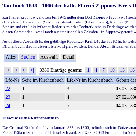
Taufbuch 1838 - 1866 der kath. Pfarrei Zippnow Kreis 
Zur Pfarrei Zippnow gehörten bis 1945 außer dem Dorf Zippnow (Sypnywo) noch d
(Dudylany), Freudenfier (Szwecja), Klawittersdorf (Glowaczewo), Rederitz (Nadarz
Stabitz und ein Lokalvikariat Rederitz mit der Tochterkirche in Doderlage wurd
diesen Gemeinden - wohl noch aus traditionellen Gründen - in Zippnow getauft 
Autor dieser Abschrift ist der gebürtige Rederitzer
Paul Lüdtke
aus Köln. Er weist
Kirchenbuch, sind in dieser Liste korrigiert worden. Bei der Abschrift kann es 
Alles
Suchen
Auswahl
Detail
|<
<
>
>|
3380 Einträge gesamt:
1
4
7
10
13
16
Lfd-Nr
Seite im Kirchenbuch
Lfd-Nr im Kirchenbuch
Geburt des
22
1
3
03.03.183
23
1
4
27.02.183
24
1
5
04.03.183
Hinweise zu den Kirchenbüchern
Das Original-Kirchenbuch von Januar 1838 bis 1866, befindet sich im Diözesanarch
Freien Prälatur Schneidemühl, Josef-Schwank-Straße 8, 36043 Fulda und im Archi