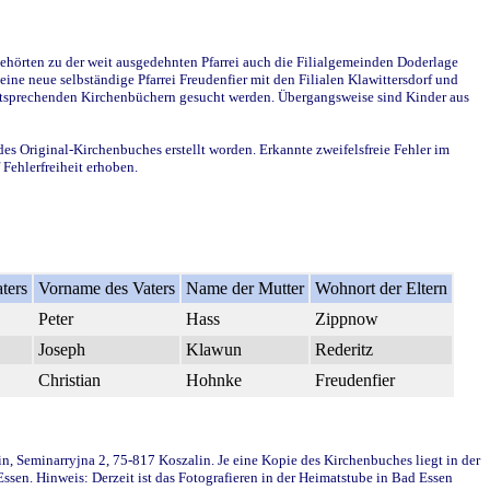
ehörten zu der weit ausgedehnten Pfarrei auch die Filialgemeinden Doderlage
ine neue selbständige Pfarrei Freudenfier mit den Filialen Klawittersdorf und
 entsprechenden Kirchenbüchern gesucht werden. Übergangsweise sind Kinder aus
des Original-Kirchenbuches erstellt worden. Erkannte zweifelsfreie Fehler im
Fehlerfreiheit erhoben.
ters
Vorname des Vaters
Name der Mutter
Wohnort der Eltern
Peter
Hass
Zippnow
Joseph
Klawun
Rederitz
Christian
Hohnke
Freudenfier
in, Seminarryjna 2, 75-817 Koszalin. Je eine Kopie des Kirchenbuches liegt in der
en. Hinweis: Derzeit ist das Fotografieren in der Heimatstube in Bad Essen