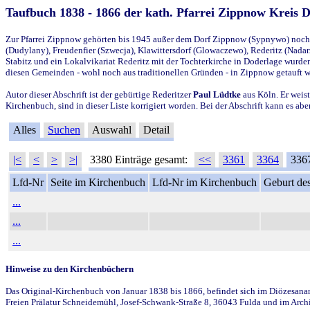
Taufbuch 1838 - 1866 der kath. Pfarrei Zippnow Kreis 
Zur Pfarrei Zippnow gehörten bis 1945 außer dem Dorf Zippnow (Sypnywo) noch d
(Dudylany), Freudenfier (Szwecja), Klawittersdorf (Glowaczewo), Rederitz (Nadarz
Stabitz und ein Lokalvikariat Rederitz mit der Tochterkirche in Doderlage wurd
diesen Gemeinden - wohl noch aus traditionellen Gründen - in Zippnow getauft 
Autor dieser Abschrift ist der gebürtige Rederitzer
Paul Lüdtke
aus Köln. Er weist
Kirchenbuch, sind in dieser Liste korrigiert worden. Bei der Abschrift kann es 
Alles
Suchen
Auswahl
Detail
|<
<
>
>|
3380 Einträge gesamt:
<<
3361
3364
336
Lfd-Nr
Seite im Kirchenbuch
Lfd-Nr im Kirchenbuch
Geburt des
...
...
...
Hinweise zu den Kirchenbüchern
Das Original-Kirchenbuch von Januar 1838 bis 1866, befindet sich im Diözesanarch
Freien Prälatur Schneidemühl, Josef-Schwank-Straße 8, 36043 Fulda und im Archi