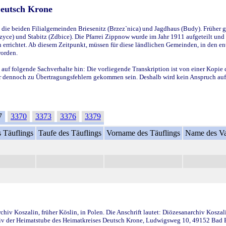
Deutsch Krone
ie beiden Filialgemeinden Briesenitz (Brzez`nica) und Jagdhaus (Budy). Früher g
yce) und Stabitz (Zdbice). Die Pfarrei Zippnow wurde im Jahr 1911 aufgeteilt und e
en errichtet. Ab diesem Zeitpunkt, müssen für diese ländlichen Gemeinden, in den
worden.
 auf folgende Sachverhalte hin: Die vorliegende Transkription ist von einer Kopie 
aber dennoch zu Übertragungsfehlern gekommen sein. Deshalb wird kein Anspruch auf 
7
3370
3373
3376
3379
 Täuflings
Taufe des Täuflings
Vorname des Täuflings
Name des Va
iv Koszalin, früher Köslin, in Polen. Die Anschrift lautet: Diözesanarchiv Koszal
v der Heimatstube des Heimatkreises Deutsch Krone, Ludwigsweg 10, 49152 Bad Ess