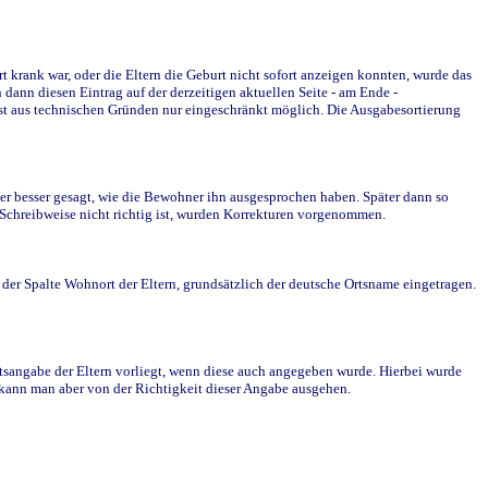
krank war, oder die Eltern die Geburt nicht sofort anzeigen konnten, wurde das
ann diesen Eintrag auf der derzeitigen aktuellen Seite - am Ende -
st aus technischen Gründen nur eingeschränkt möglich. Die Ausgabesortierung
r besser gesagt, wie die Bewohner ihn ausgesprochen haben. Später dann so
e Schreibweise nicht richtig ist, wurden Korrekturen vorgenommen.
r Spalte Wohnort der Eltern, grundsätzlich der deutsche Ortsname eingetragen.
rtsangabe der Eltern vorliegt, wenn diese auch angegeben wurde. Hierbei wurde
d kann man aber von der Richtigkeit dieser Angabe ausgehen.