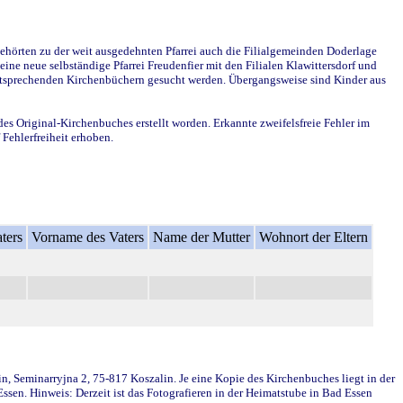
ehörten zu der weit ausgedehnten Pfarrei auch die Filialgemeinden Doderlage
ine neue selbständige Pfarrei Freudenfier mit den Filialen Klawittersdorf und
 entsprechenden Kirchenbüchern gesucht werden. Übergangsweise sind Kinder aus
des Original-Kirchenbuches erstellt worden. Erkannte zweifelsfreie Fehler im
Fehlerfreiheit erhoben.
ters
Vorname des Vaters
Name der Mutter
Wohnort der Eltern
in, Seminarryjna 2, 75-817 Koszalin. Je eine Kopie des Kirchenbuches liegt in der
en. Hinweis: Derzeit ist das Fotografieren in der Heimatstube in Bad Essen