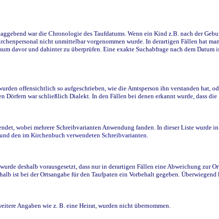
ggebend war die Chronologie des Taufdatums. Wenn ein Kind z.B. nach der Geburt 
rchenpersonal nicht unmittelbar vorgenommen wurde. In derartigen Fällen hat man d
raum davor und dahinter zu überprüfen. Eine exakte Suchabfrage nach dem Datum i
den offensichtlich so aufgeschrieben, wie die Amtsperson ihn verstanden hat, ode
n Dörfern war schließlich Dialekt. In den Fällen bei denen erkannt wurde, dass di
t, wobei mehrere Schreibvarianten Anwendung fanden. In dieser Liste wurde in de
n und den im Kirchenbuch verwendeten Schreibvarianten.
wurde deshalb vorausgesetzt, dass nur in derartigen Fällen eine Abweichung zur O
eshalb ist bei der Ortsangabe für den Taufpaten ein Vorbehalt gegeben. Überwiegen
weitere Angaben wie z. B. eine Heirat, wurden nicht übernommen.