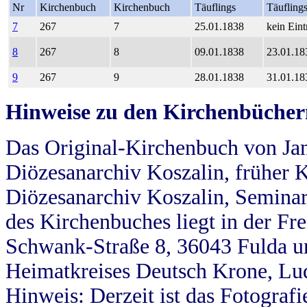
Nr
Kirchenbuch
Kirchenbuch
Täuflings
Täufling
7
267
7
25.01.1838
kein Eint
8
267
8
09.01.1838
23.01.18
9
267
9
28.01.1838
31.01.18
Hinweise zu den Kirchenbücher
Das Original-Kirchenbuch von Jan
Diözesanarchiv Koszalin, früher Kö
Diözesanarchiv Koszalin, Seminar
des Kirchenbuches liegt in der Fr
Schwank-Straße 8, 36043 Fulda u
Heimatkreises Deutsch Krone, Lu
Hinweis: Derzeit ist das Fotograf