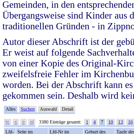
Gemeinden, in den entsprechende
Übergangsweise sind Kinder aus 
traditionellen Gründen - in Zippn
Autor dieser Abschrift ist der geb
Er weist auf folgende Sachverhalte
von einer Kopie des Original-Kirc
zweifelsfreie Fehler im Kirchenbuc
worden. Bei der Abschrift kann e
gekommen sein. Deshalb wird kein
Alles
Suchen
Auswahl
Detail
|<
<
>
>|
3380 Einträge gesamt:
1
4
7
10
13
16
Lfd-
Seite im
Lfd-Nr im
Geburt des
Taufe de