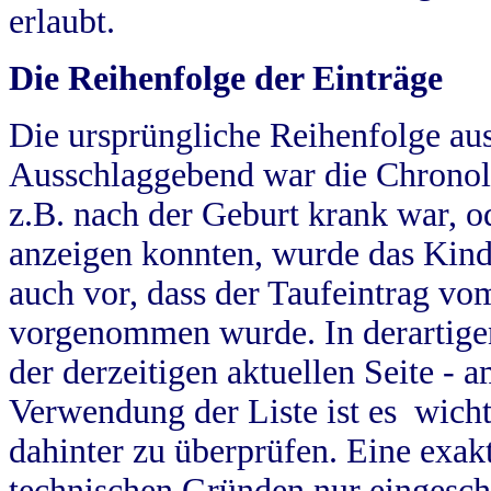
erlaubt.
Die Reihenfolge der Einträge
Die ursprüngliche Reihenfolge au
Ausschlaggebend war die Chronol
z.B. nach der Geburt krank war, od
anzeigen konnten, wurde das Kind
auch vor, dass der Taufeintrag vo
vorgenommen wurde. In derartigen
der derzeitigen aktuellen Seite -
Verwendung der Liste ist es wich
dahinter zu überprüfen. Eine exa
technischen Gründen nur eingesch