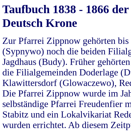
Taufbuch 1838 - 1866 der
Deutsch Krone
Zur Pfarrei Zippnow gehörten bi
(Sypnywo) noch die beiden Filial
Jagdhaus (Budy). Früher gehörten 
die Filialgemeinden Doderlage (D
Klawittersdorf (Glowaczewo), Red
Die Pfarrei Zippnow wurde im Jah
selbständige Pfarrei Freudenfier m
Stabitz und ein Lokalvikariat Red
wurden errichtet. Ab diesem Zeitp