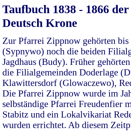
Taufbuch 1838 - 1866 der
Deutsch Krone
Zur Pfarrei Zippnow gehörten bi
(Sypnywo) noch die beiden Filial
Jagdhaus (Budy). Früher gehörten 
die Filialgemeinden Doderlage (D
Klawittersdorf (Glowaczewo), Red
Die Pfarrei Zippnow wurde im Jah
selbständige Pfarrei Freudenfier m
Stabitz und ein Lokalvikariat Red
wurden errichtet. Ab diesem Zeitp