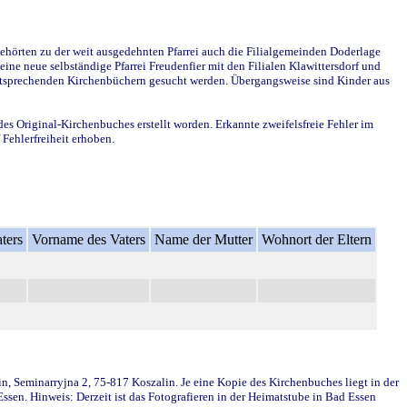
ehörten zu der weit ausgedehnten Pfarrei auch die Filialgemeinden Doderlage
ine neue selbständige Pfarrei Freudenfier mit den Filialen Klawittersdorf und
 entsprechenden Kirchenbüchern gesucht werden. Übergangsweise sind Kinder aus
des Original-Kirchenbuches erstellt worden. Erkannte zweifelsfreie Fehler im
Fehlerfreiheit erhoben.
ters
Vorname des Vaters
Name der Mutter
Wohnort der Eltern
in, Seminarryjna 2, 75-817 Koszalin. Je eine Kopie des Kirchenbuches liegt in der
en. Hinweis: Derzeit ist das Fotografieren in der Heimatstube in Bad Essen