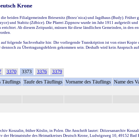
Deutsch Krone
ie beiden Filialgemeinden Briesenitz (Brzez`nica) und Jagdhaus (Budy). Früher g
yce) und Stabitz (Zdbice). Die Pfarrei Zippnow wurde im Jahr 1911 aufgeteilt und e
en errichtet. Ab diesem Zeitpunkt, müssen für diese ländlichen Gemeinden, in den
worden.
 auf folgende Sachverhalte hin: Die vorliegende Transkription ist von einer Kopie 
aber dennoch zu Übertragungsfehlern gekommen sein. Deshalb wird kein Anspruch auf 
7
3370
3373
3376
3379
 Täuflings
Taufe des Täuflings
Vorname des Täuflings
Name des Va
iv Koszalin, früher Köslin, in Polen. Die Anschrift lautet: Diözesanarchiv Koszal
v der Heimatstube des Heimatkreises Deutsch Krone, Ludwigsweg 10, 49152 Bad Ess