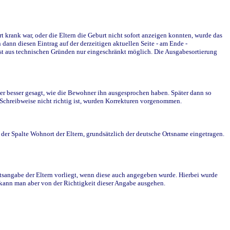
krank war, oder die Eltern die Geburt nicht sofort anzeigen konnten, wurde das
ann diesen Eintrag auf der derzeitigen aktuellen Seite - am Ende -
st aus technischen Gründen nur eingeschränkt möglich. Die Ausgabesortierung
r besser gesagt, wie die Bewohner ihn ausgesprochen haben. Später dann so
e Schreibweise nicht richtig ist, wurden Korrekturen vorgenommen.
r Spalte Wohnort der Eltern, grundsätzlich der deutsche Ortsname eingetragen.
rtsangabe der Eltern vorliegt, wenn diese auch angegeben wurde. Hierbei wurde
d kann man aber von der Richtigkeit dieser Angabe ausgehen.