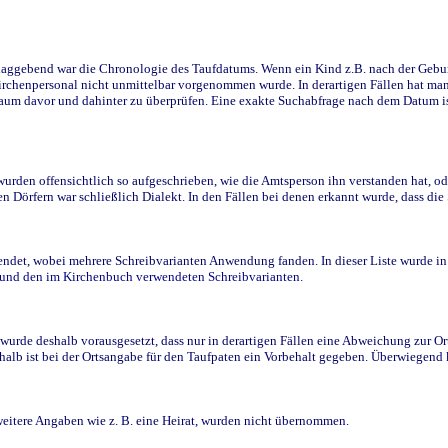
ggebend war die Chronologie des Taufdatums. Wenn ein Kind z.B. nach der Geburt 
rchenpersonal nicht unmittelbar vorgenommen wurde. In derartigen Fällen hat man d
raum davor und dahinter zu überprüfen. Eine exakte Suchabfrage nach dem Datum i
den offensichtlich so aufgeschrieben, wie die Amtsperson ihn verstanden hat, ode
n Dörfern war schließlich Dialekt. In den Fällen bei denen erkannt wurde, dass di
t, wobei mehrere Schreibvarianten Anwendung fanden. In dieser Liste wurde in de
n und den im Kirchenbuch verwendeten Schreibvarianten.
wurde deshalb vorausgesetzt, dass nur in derartigen Fällen eine Abweichung zur O
eshalb ist bei der Ortsangabe für den Taufpaten ein Vorbehalt gegeben. Überwiegen
weitere Angaben wie z. B. eine Heirat, wurden nicht übernommen.