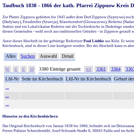
Taufbuch 1838 - 1866 der kath. Pfarrei Zippnow Kreis 
Zur Pfarrei Zippnow gehörten bis 1945 außer dem Dorf Zippnow (Sypnywo) noch d
(Dudylany), Freudenfier (Szwecja), Klawittersdorf (Glowaczewo), Rederitz (Nadarz
Stabitz und ein Lokalvikariat Rederitz mit der Tochterkirche in Doderlage wurd
diesen Gemeinden - wohl noch aus traditionellen Gründen - in Zippnow getauft 
Autor dieser Abschrift ist der gebürtige Rederitzer
Paul Lüdtke
aus Köln. Er weist
Kirchenbuch, sind in dieser Liste korrigiert worden. Bei der Abschrift kann es 
Alles
Suchen
Auswahl
Detail
|<
<
>
>|
3380 Einträge gesamt:
<<
3361
3364
336
Lfd-Nr
Seite im Kirchenbuch
Lfd-Nr im Kirchenbuch
Geburt des
...
...
...
Hinweise zu den Kirchenbüchern
Das Original-Kirchenbuch von Januar 1838 bis 1866, befindet sich im Diözesanarch
Freien Prälatur Schneidemühl, Josef-Schwank-Straße 8, 36043 Fulda und im Archi