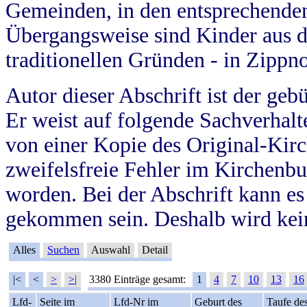
Gemeinden, in den entsprechende
Übergangsweise sind Kinder aus 
traditionellen Gründen - in Zippn
Autor dieser Abschrift ist der geb
Er weist auf folgende Sachverhalte
von einer Kopie des Original-Kirc
zweifelsfreie Fehler im Kirchenbuc
worden. Bei der Abschrift kann e
gekommen sein. Deshalb wird kein
Alles
Suchen
Auswahl
Detail
|<
<
>
>|
3380 Einträge gesamt:
1
4
7
10
13
16
Lfd-
Seite im
Lfd-Nr im
Geburt des
Taufe de