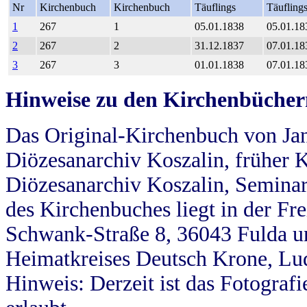
Nr
Kirchenbuch
Kirchenbuch
Täuflings
Täufling
1
267
1
05.01.1838
05.01.18
2
267
2
31.12.1837
07.01.18
3
267
3
01.01.1838
07.01.18
Hinweise zu den Kirchenbücher
Das Original-Kirchenbuch von Jan
Diözesanarchiv Koszalin, früher Kö
Diözesanarchiv Koszalin, Seminar
des Kirchenbuches liegt in der Fr
Schwank-Straße 8, 36043 Fulda u
Heimatkreises Deutsch Krone, Lu
Hinweis: Derzeit ist das Fotograf