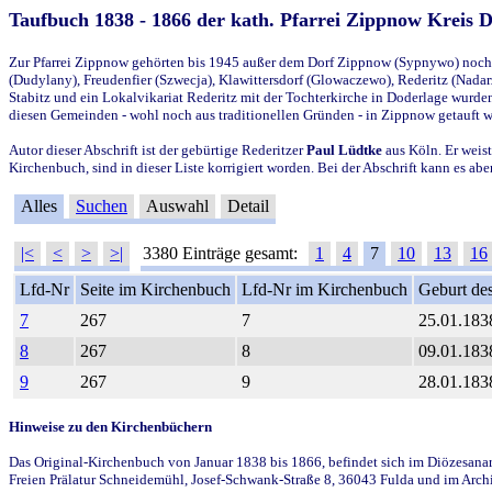
Taufbuch 1838 - 1866 der kath. Pfarrei Zippnow Kreis 
Zur Pfarrei Zippnow gehörten bis 1945 außer dem Dorf Zippnow (Sypnywo) noch d
(Dudylany), Freudenfier (Szwecja), Klawittersdorf (Glowaczewo), Rederitz (Nadarz
Stabitz und ein Lokalvikariat Rederitz mit der Tochterkirche in Doderlage wurd
diesen Gemeinden - wohl noch aus traditionellen Gründen - in Zippnow getauft 
Autor dieser Abschrift ist der gebürtige Rederitzer
Paul Lüdtke
aus Köln. Er weist
Kirchenbuch, sind in dieser Liste korrigiert worden. Bei der Abschrift kann es 
Alles
Suchen
Auswahl
Detail
|<
<
>
>|
3380 Einträge gesamt:
1
4
7
10
13
16
Lfd-Nr
Seite im Kirchenbuch
Lfd-Nr im Kirchenbuch
Geburt des
7
267
7
25.01.183
8
267
8
09.01.183
9
267
9
28.01.183
Hinweise zu den Kirchenbüchern
Das Original-Kirchenbuch von Januar 1838 bis 1866, befindet sich im Diözesanarch
Freien Prälatur Schneidemühl, Josef-Schwank-Straße 8, 36043 Fulda und im Archi