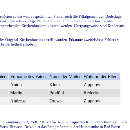
ehörten zu der weit ausgedehnten Pfarrei auch die Filialgemeinden Doderlage
ine neue selbständige Pfarrei Freudenfier mit den Filialen Klawittersdorf und
 entsprechenden Kirchenbüchern gesucht werden. Übergangsweise sind Kinder aus
des Original-Kirchenbuches erstellt worden. Erkannte zweifelsfreie Fehler im
Fehlerfreiheit erhoben.
ters
Vorname des Vaters
Name der Mutter
Wohnort der Eltern
Anton
Kluck
Zippnow
Martin
Prodöhl
Rederitz
Andreas
Drews
Zippnow
in, Seminarryjna 2, 75-817 Koszalin. Je eine Kopie des Kirchenbuches liegt in der
en. Hinweis: Derzeit ist das Fotografieren in der Heimatstube in Bad Essen