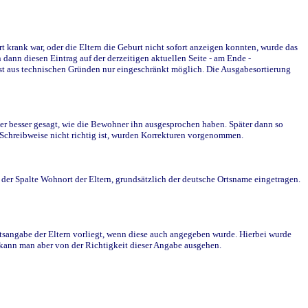
krank war, oder die Eltern die Geburt nicht sofort anzeigen konnten, wurde das
ann diesen Eintrag auf der derzeitigen aktuellen Seite - am Ende -
st aus technischen Gründen nur eingeschränkt möglich. Die Ausgabesortierung
r besser gesagt, wie die Bewohner ihn ausgesprochen haben. Später dann so
e Schreibweise nicht richtig ist, wurden Korrekturen vorgenommen.
r Spalte Wohnort der Eltern, grundsätzlich der deutsche Ortsname eingetragen.
rtsangabe der Eltern vorliegt, wenn diese auch angegeben wurde. Hierbei wurde
d kann man aber von der Richtigkeit dieser Angabe ausgehen.