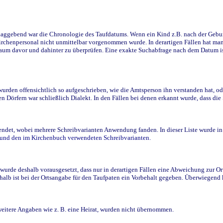
ggebend war die Chronologie des Taufdatums. Wenn ein Kind z.B. nach der Geburt 
rchenpersonal nicht unmittelbar vorgenommen wurde. In derartigen Fällen hat man d
raum davor und dahinter zu überprüfen. Eine exakte Suchabfrage nach dem Datum i
den offensichtlich so aufgeschrieben, wie die Amtsperson ihn verstanden hat, ode
n Dörfern war schließlich Dialekt. In den Fällen bei denen erkannt wurde, dass di
t, wobei mehrere Schreibvarianten Anwendung fanden. In dieser Liste wurde in de
n und den im Kirchenbuch verwendeten Schreibvarianten.
wurde deshalb vorausgesetzt, dass nur in derartigen Fällen eine Abweichung zur O
eshalb ist bei der Ortsangabe für den Taufpaten ein Vorbehalt gegeben. Überwiegen
weitere Angaben wie z. B. eine Heirat, wurden nicht übernommen.