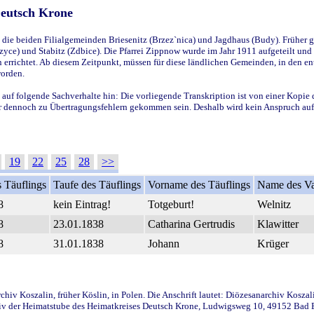
Deutsch Krone
ie beiden Filialgemeinden Briesenitz (Brzez`nica) und Jagdhaus (Budy). Früher g
yce) und Stabitz (Zdbice). Die Pfarrei Zippnow wurde im Jahr 1911 aufgeteilt und e
en errichtet. Ab diesem Zeitpunkt, müssen für diese ländlichen Gemeinden, in den
worden.
 auf folgende Sachverhalte hin: Die vorliegende Transkription ist von einer Kopie 
aber dennoch zu Übertragungsfehlern gekommen sein. Deshalb wird kein Anspruch auf 
19
22
25
28
>>
 Täuflings
Taufe des Täuflings
Vorname des Täuflings
Name des Va
8
kein Eintrag!
Totgeburt!
Welnitz
8
23.01.1838
Catharina Gertrudis
Klawitter
8
31.01.1838
Johann
Krüger
iv Koszalin, früher Köslin, in Polen. Die Anschrift lautet: Diözesanarchiv Koszal
v der Heimatstube des Heimatkreises Deutsch Krone, Ludwigsweg 10, 49152 Bad Ess