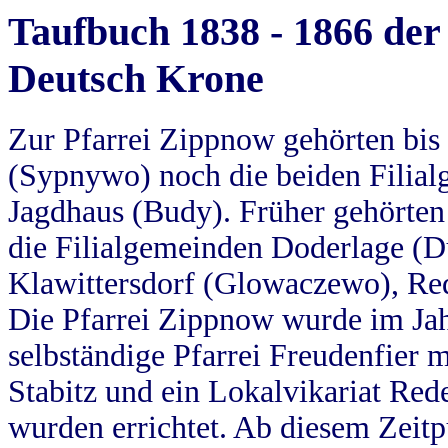
Taufbuch 1838 - 1866 der
Deutsch Krone
Zur Pfarrei Zippnow gehörten bi
(Sypnywo) noch die beiden Filial
Jagdhaus (Budy). Früher gehörten 
die Filialgemeinden Doderlage (D
Klawittersdorf (Glowaczewo), Red
Die Pfarrei Zippnow wurde im Jah
selbständige Pfarrei Freudenfier m
Stabitz und ein Lokalvikariat Red
wurden errichtet. Ab diesem Zeitp