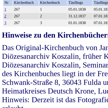
Nr
Kirchenbuch
Kirchenbuch
Täuflings
Täufling
1
267
1
05.01.1838
05.01.18
2
267
2
31.12.1837
07.01.18
3
267
3
01.01.1838
07.01.18
Hinweise zu den Kirchenbücher
Das Original-Kirchenbuch von Jan
Diözesanarchiv Koszalin, früher Kö
Diözesanarchiv Koszalin, Seminar
des Kirchenbuches liegt in der Fr
Schwank-Straße 8, 36043 Fulda u
Heimatkreises Deutsch Krone, Lu
Hinweis: Derzeit ist das Fotograf