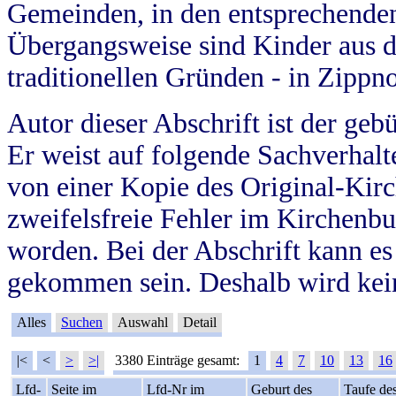
Gemeinden, in den entsprechende
Übergangsweise sind Kinder aus 
traditionellen Gründen - in Zippn
Autor dieser Abschrift ist der geb
Er weist auf folgende Sachverhalte
von einer Kopie des Original-Kirc
zweifelsfreie Fehler im Kirchenbuc
worden. Bei der Abschrift kann e
gekommen sein. Deshalb wird kein
Alles
Suchen
Auswahl
Detail
|<
<
>
>|
3380 Einträge gesamt:
1
4
7
10
13
16
Lfd-
Seite im
Lfd-Nr im
Geburt des
Taufe de