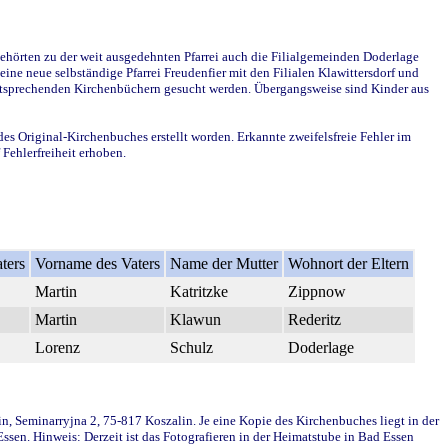
ehörten zu der weit ausgedehnten Pfarrei auch die Filialgemeinden Doderlage
ine neue selbständige Pfarrei Freudenfier mit den Filialen Klawittersdorf und
 entsprechenden Kirchenbüchern gesucht werden. Übergangsweise sind Kinder aus
des Original-Kirchenbuches erstellt worden. Erkannte zweifelsfreie Fehler im
Fehlerfreiheit erhoben.
ters
Vorname des Vaters
Name der Mutter
Wohnort der Eltern
Martin
Katritzke
Zippnow
Martin
Klawun
Rederitz
Lorenz
Schulz
Doderlage
in, Seminarryjna 2, 75-817 Koszalin. Je eine Kopie des Kirchenbuches liegt in der
en. Hinweis: Derzeit ist das Fotografieren in der Heimatstube in Bad Essen