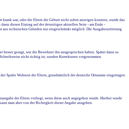
krank war, oder die Eltern die Geburt nicht sofort anzeigen konnten, wurde das
ann diesen Eintrag auf der derzeitigen aktuellen Seite - am Ende -
st aus technischen Gründen nur eingeschränkt möglich. Die Ausgabesortierung
r besser gesagt, wie die Bewohner ihn ausgesprochen haben. Später dann so
e Schreibweise nicht richtig ist, wurden Korrekturen vorgenommen.
r Spalte Wohnort der Eltern, grundsätzlich der deutsche Ortsname eingetragen.
rtsangabe der Eltern vorliegt, wenn diese auch angegeben wurde. Hierbei wurde
d kann man aber von der Richtigkeit dieser Angabe ausgehen.