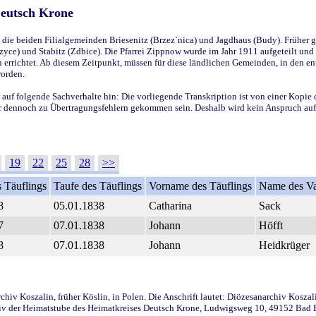
Deutsch Krone
ie beiden Filialgemeinden Briesenitz (Brzez`nica) und Jagdhaus (Budy). Früher g
yce) und Stabitz (Zdbice). Die Pfarrei Zippnow wurde im Jahr 1911 aufgeteilt und e
en errichtet. Ab diesem Zeitpunkt, müssen für diese ländlichen Gemeinden, in den
worden.
 auf folgende Sachverhalte hin: Die vorliegende Transkription ist von einer Kopie 
aber dennoch zu Übertragungsfehlern gekommen sein. Deshalb wird kein Anspruch auf 
19
22
25
28
>>
 Täuflings
Taufe des Täuflings
Vorname des Täuflings
Name des Va
8
05.01.1838
Catharina
Sack
7
07.01.1838
Johann
Höfft
8
07.01.1838
Johann
Heidkrüger
iv Koszalin, früher Köslin, in Polen. Die Anschrift lautet: Diözesanarchiv Koszal
v der Heimatstube des Heimatkreises Deutsch Krone, Ludwigsweg 10, 49152 Bad Ess