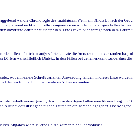
ggebend war die Chronologie des Taufdatums. Wenn ein Kind z.B. nach der Geburt 
rchenpersonal nicht unmittelbar vorgenommen wurde. In derartigen Fällen hat man d
raum davor und dahinter zu überprüfen. Eine exakte Suchabfrage nach dem Datum i
den offensichtlich so aufgeschrieben, wie die Amtsperson ihn verstanden hat, ode
n Dörfern war schließlich Dialekt. In den Fällen bei denen erkannt wurde, dass di
t, wobei mehrere Schreibvarianten Anwendung fanden. In dieser Liste wurde in de
n und den im Kirchenbuch verwendeten Schreibvarianten.
wurde deshalb vorausgesetzt, dass nur in derartigen Fällen eine Abweichung zur O
eshalb ist bei der Ortsangabe für den Taufpaten ein Vorbehalt gegeben. Überwiegen
weitere Angaben wie z. B. eine Heirat, wurden nicht übernommen.