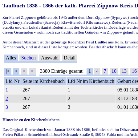
Taufbuch 1838 - 1866 der kath. Pfarrei Zippnow Kreis 
Zur Pfarrei Zippnow gehörten bis 1945 außer dem Dorf Zippnow (Sypnywo) noch d
(Dudylany), Freudenfier (Szwecja), Klawittersdorf (Glowaczewo), Rederitz (Nadarz
Stabitz und ein Lokalvikariat Rederitz mit der Tochterkirche in Doderlage wurd
diesen Gemeinden - wohl noch aus traditionellen Gründen - in Zippnow getauft 
Autor dieser Abschrift ist der gebürtige Rederitzer
Paul Lüdtke
aus Köln. Er weist
Kirchenbuch, sind in dieser Liste korrigiert worden. Bei der Abschrift kann es 
Alles
Suchen
Auswahl
Detail
|<
<
>
>|
3380 Einträge gesamt:
1
4
7
10
13
16
Lfd-Nr
Seite im Kirchenbuch
Lfd-Nr im Kirchenbuch
Geburt des
1
267
1
05.01.183
2
267
2
31.12.183
3
267
3
01.01.183
Hinweise zu den Kirchenbüchern
Das Original-Kirchenbuch von Januar 1838 bis 1866, befindet sich im Diözesanarch
Freien Prälatur Schneidemühl, Josef-Schwank-Straße 8, 36043 Fulda und im Archi