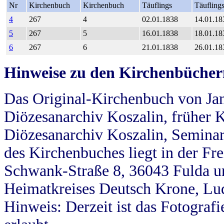
Nr
Kirchenbuch
Kirchenbuch
Täuflings
Täufling
4
267
4
02.01.1838
14.01.18
5
267
5
16.01.1838
18.01.18
6
267
6
21.01.1838
26.01.18
Hinweise zu den Kirchenbücher
Das Original-Kirchenbuch von Jan
Diözesanarchiv Koszalin, früher Kö
Diözesanarchiv Koszalin, Seminar
des Kirchenbuches liegt in der Fr
Schwank-Straße 8, 36043 Fulda u
Heimatkreises Deutsch Krone, Lu
Hinweis: Derzeit ist das Fotograf