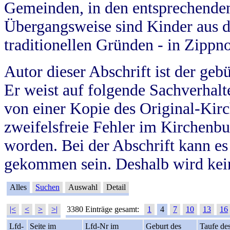
Gemeinden, in den entsprechende
Übergangsweise sind Kinder aus 
traditionellen Gründen - in Zippn
Autor dieser Abschrift ist der geb
Er weist auf folgende Sachverhalte
von einer Kopie des Original-Kirc
zweifelsfreie Fehler im Kirchenbuc
worden. Bei der Abschrift kann e
gekommen sein. Deshalb wird kein
Alles
Suchen
Auswahl
Detail
|<
<
>
>|
3380 Einträge gesamt:
1
4
7
10
13
16
Lfd-
Seite im
Lfd-Nr im
Geburt des
Taufe de