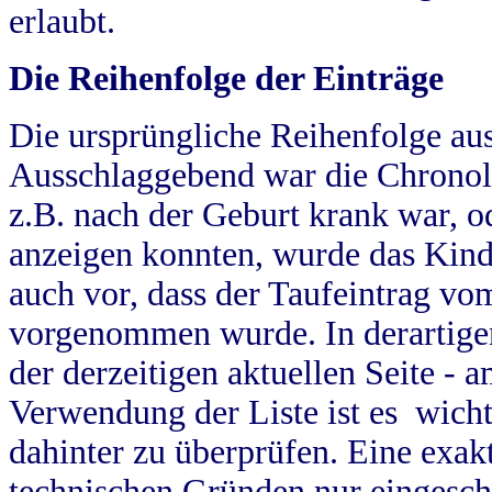
erlaubt.
Die Reihenfolge der Einträge
Die ursprüngliche Reihenfolge au
Ausschlaggebend war die Chronol
z.B. nach der Geburt krank war, od
anzeigen konnten, wurde das Kind
auch vor, dass der Taufeintrag vo
vorgenommen wurde. In derartigen
der derzeitigen aktuellen Seite -
Verwendung der Liste ist es wich
dahinter zu überprüfen. Eine exa
technischen Gründen nur eingesch