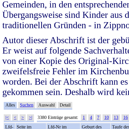
Gemeinden, in den entsprechende
Übergangsweise sind Kinder aus 
traditionellen Gründen - in Zippn
Autor dieser Abschrift ist der geb
Er weist auf folgende Sachverhalte
von einer Kopie des Original-Kirc
zweifelsfreie Fehler im Kirchenbuc
worden. Bei der Abschrift kann e
gekommen sein. Deshalb wird kein
Alles
Suchen
Auswahl
Detail
|<
<
>
>|
3380 Einträge gesamt:
1
4
7
10
13
16
Lfd-
Seite im
Lfd-Nr im
Geburt des
Taufe de