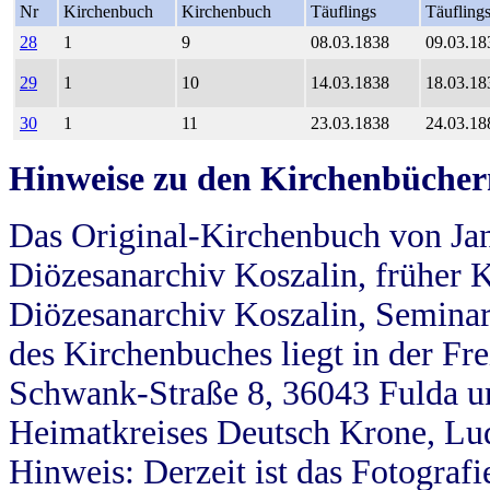
Nr
Kirchenbuch
Kirchenbuch
Täuflings
Täufling
28
1
9
08.03.1838
09.03.18
29
1
10
14.03.1838
18.03.18
30
1
11
23.03.1838
24.03.18
Hinweise zu den Kirchenbücher
Das Original-Kirchenbuch von Jan
Diözesanarchiv Koszalin, früher Kö
Diözesanarchiv Koszalin, Seminar
des Kirchenbuches liegt in der Fr
Schwank-Straße 8, 36043 Fulda u
Heimatkreises Deutsch Krone, Lu
Hinweis: Derzeit ist das Fotograf