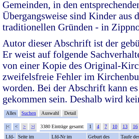
Gemeinden, in den entsprechende
Übergangsweise sind Kinder aus 
traditionellen Gründen - in Zippn
Autor dieser Abschrift ist der geb
Er weist auf folgende Sachverhalte
von einer Kopie des Original-Kirc
zweifelsfreie Fehler im Kirchenbuc
worden. Bei der Abschrift kann e
gekommen sein. Deshalb wird kein
Alles
Suchen
Auswahl
Detail
|<
<
>
>|
3380 Einträge gesamt:
1
4
7
10
13
16
Lfd-
Seite im
Lfd-Nr im
Geburt des
Taufe de