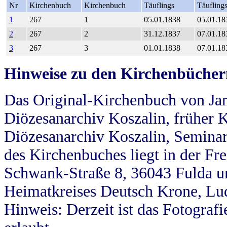
Nr
Kirchenbuch
Kirchenbuch
Täuflings
Täufling
1
267
1
05.01.1838
05.01.18
2
267
2
31.12.1837
07.01.18
3
267
3
01.01.1838
07.01.18
Hinweise zu den Kirchenbücher
Das Original-Kirchenbuch von Jan
Diözesanarchiv Koszalin, früher Kö
Diözesanarchiv Koszalin, Seminar
des Kirchenbuches liegt in der Fr
Schwank-Straße 8, 36043 Fulda u
Heimatkreises Deutsch Krone, Lu
Hinweis: Derzeit ist das Fotograf