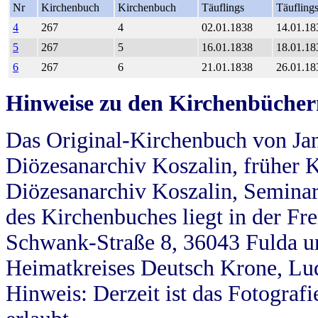
Nr
Kirchenbuch
Kirchenbuch
Täuflings
Täufling
4
267
4
02.01.1838
14.01.18
5
267
5
16.01.1838
18.01.18
6
267
6
21.01.1838
26.01.18
Hinweise zu den Kirchenbücher
Das Original-Kirchenbuch von Jan
Diözesanarchiv Koszalin, früher Kö
Diözesanarchiv Koszalin, Seminar
des Kirchenbuches liegt in der Fr
Schwank-Straße 8, 36043 Fulda u
Heimatkreises Deutsch Krone, Lu
Hinweis: Derzeit ist das Fotograf