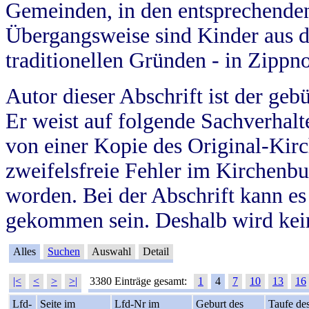
Gemeinden, in den entsprechende
Übergangsweise sind Kinder aus 
traditionellen Gründen - in Zippn
Autor dieser Abschrift ist der geb
Er weist auf folgende Sachverhalte
von einer Kopie des Original-Kirc
zweifelsfreie Fehler im Kirchenbuc
worden. Bei der Abschrift kann e
gekommen sein. Deshalb wird kein
Alles
Suchen
Auswahl
Detail
|<
<
>
>|
3380 Einträge gesamt:
1
4
7
10
13
16
Lfd-
Seite im
Lfd-Nr im
Geburt des
Taufe de