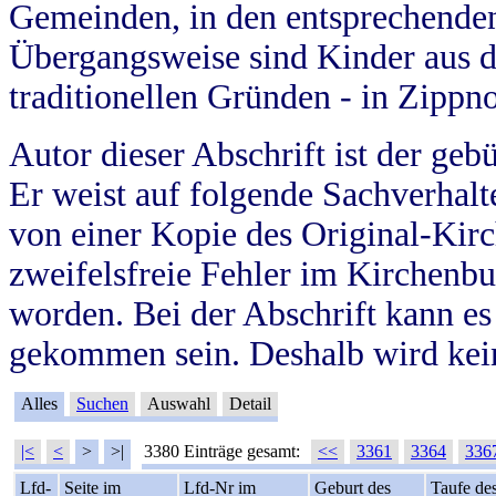
Gemeinden, in den entsprechende
Übergangsweise sind Kinder aus 
traditionellen Gründen - in Zippn
Autor dieser Abschrift ist der geb
Er weist auf folgende Sachverhalte
von einer Kopie des Original-Kirc
zweifelsfreie Fehler im Kirchenbuc
worden. Bei der Abschrift kann e
gekommen sein. Deshalb wird kein
Alles
Suchen
Auswahl
Detail
|<
<
>
>|
3380 Einträge gesamt:
<<
3361
3364
336
Lfd-
Seite im
Lfd-Nr im
Geburt des
Taufe de