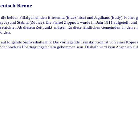
Deutsch Krone
ie beiden Filialgemeinden Briesenitz (Brzez`nica) und Jagdhaus (Budy). Früher g
yce) und Stabitz (Zdbice). Die Pfarrei Zippnow wurde im Jahr 1911 aufgeteilt und e
en errichtet. Ab diesem Zeitpunkt, müssen für diese ländlichen Gemeinden, in den
worden.
 auf folgende Sachverhalte hin: Die vorliegende Transkription ist von einer Kopie 
aber dennoch zu Übertragungsfehlern gekommen sein. Deshalb wird kein Anspruch auf 