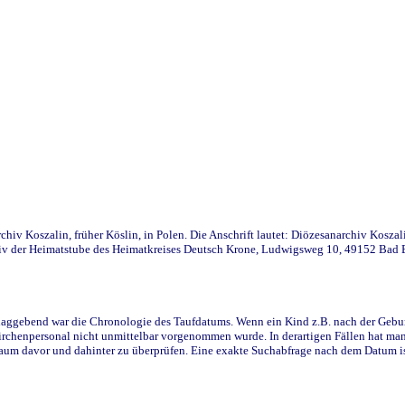
iv Koszalin, früher Köslin, in Polen. Die Anschrift lautet: Diözesanarchiv Koszal
v der Heimatstube des Heimatkreises Deutsch Krone, Ludwigsweg 10, 49152 Bad Ess
ggebend war die Chronologie des Taufdatums. Wenn ein Kind z.B. nach der Geburt 
rchenpersonal nicht unmittelbar vorgenommen wurde. In derartigen Fällen hat man d
raum davor und dahinter zu überprüfen. Eine exakte Suchabfrage nach dem Datum i