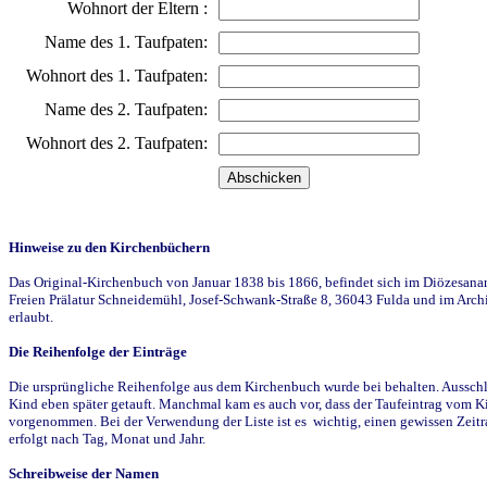
Wohnort der Eltern :
Name des 1. Taufpaten:
Wohnort des 1. Taufpaten:
Name des 2. Taufpaten:
Wohnort des 2. Taufpaten:
Hinweise zu den Kirchenbüchern
Das Original-Kirchenbuch von Januar 1838 bis 1866, befindet sich im Diözesanarch
Freien Prälatur Schneidemühl, Josef-Schwank-Straße 8, 36043 Fulda und im Archi
erlaubt.
Die Reihenfolge der Einträge
Die ursprüngliche Reihenfolge aus dem Kirchenbuch wurde bei behalten. Ausschla
Kind eben später getauft. Manchmal kam es auch vor, dass der Taufeintrag vom Ki
vorgenommen. Bei der Verwendung der Liste ist es wichtig, einen gewissen Zeit
erfolgt nach Tag, Monat und Jahr.
Schreibweise der Namen