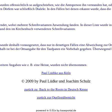
den offensichtlich so aufgeschrieben, wie die Amtsperson ihn verstanden hat, ode
n Dörfern war schließlich Dialekt. In den Fällen bei denen erkannt wurde, dass di
t, wobei mehrere Schreibvarianten Anwendung fanden. In dieser Liste wurde in de
n und den im Kirchenbuch verwendeten Schreibvarianten.
wurde deshalb vorausgesetzt, dass nur in derartigen Fällen eine Abweichung zur O
eshalb ist bei der Ortsangabe für den Taufpaten ein Vorbehalt gegeben. Überwiegen
weitere Angaben wie z. B. eine Heirat, wurden nicht übernommen.
Paul Lüdtke aus Köln
© 2009 by Paul Lüdke und Joachim Schulz
zurück zu: Back to the Roots in Deutsch Krone
zurück zur Quellenübersicht
powered in 0.01s by baseportal.de