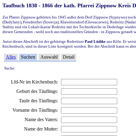
Taufbuch 1838 - 1866 der kath. Pfarrei Zippnow Kreis 
Zur Pfarrei Zippnow gehörten bis 1945 außer dem Dorf Zippnow (Sypnywo) noch d
(Dudylany), Freudenfier (Szwecja), Klawittersdorf (Glowaczewo), Rederitz (Nadarz
Stabitz und ein Lokalvikariat Rederitz mit der Tochterkirche in Doderlage wurd
diesen Gemeinden - wohl noch aus traditionellen Gründen - in Zippnow getauft 
Autor dieser Abschrift ist der gebürtige Rederitzer
Paul Lüdtke
aus Köln. Er weist
Kirchenbuch, sind in dieser Liste korrigiert worden. Bei der Abschrift kann es 
Alles
Suchen
Auswahl
Detail
Suche:
Lfd-Nr im Kirchenbuch:
Geburt des Täuflings:
Taufe des Täuflings:
Vorname des Täuflings:
Name des Vaters:
Name der Mutter: