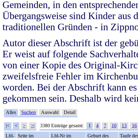
Gemeinden, in den entsprechende
Übergangsweise sind Kinder aus 
traditionellen Gründen - in Zippn
Autor dieser Abschrift ist der geb
Er weist auf folgende Sachverhalte
von einer Kopie des Original-Kirc
zweifelsfreie Fehler im Kirchenbuc
worden. Bei der Abschrift kann e
gekommen sein. Deshalb wird kein
Alles
Suchen
Auswahl
Detail
|<
<
>
>|
3380 Einträge gesamt:
1
4
7
10
13
16
Lfd-
Seite im
Lfd-Nr im
Geburt des
Taufe de