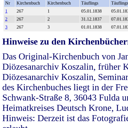
Nr
Kirchenbuch
Kirchenbuch
Täuflings
Täufling
1
267
1
05.01.1838
05.01.18
2
267
2
31.12.1837
07.01.18
3
267
3
01.01.1838
07.01.18
Hinweise zu den Kirchenbücher
Das Original-Kirchenbuch von Jan
Diözesanarchiv Koszalin, früher Kö
Diözesanarchiv Koszalin, Seminar
des Kirchenbuches liegt in der Fr
Schwank-Straße 8, 36043 Fulda u
Heimatkreises Deutsch Krone, Lu
Hinweis: Derzeit ist das Fotograf