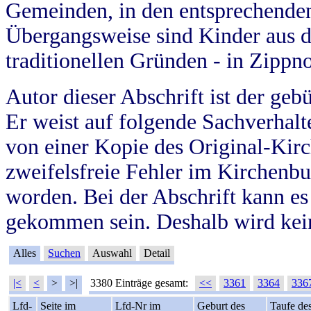
Gemeinden, in den entsprechende
Übergangsweise sind Kinder aus 
traditionellen Gründen - in Zippn
Autor dieser Abschrift ist der geb
Er weist auf folgende Sachverhalte
von einer Kopie des Original-Kirc
zweifelsfreie Fehler im Kirchenbuc
worden. Bei der Abschrift kann e
gekommen sein. Deshalb wird kein
Alles
Suchen
Auswahl
Detail
|<
<
>
>|
3380 Einträge gesamt:
<<
3361
3364
336
Lfd-
Seite im
Lfd-Nr im
Geburt des
Taufe de