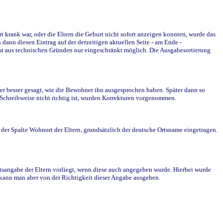
krank war, oder die Eltern die Geburt nicht sofort anzeigen konnten, wurde das
ann diesen Eintrag auf der derzeitigen aktuellen Seite - am Ende -
st aus technischen Gründen nur eingeschränkt möglich. Die Ausgabesortierung
r besser gesagt, wie die Bewohner ihn ausgesprochen haben. Später dann so
e Schreibweise nicht richtig ist, wurden Korrekturen vorgenommen.
r Spalte Wohnort der Eltern, grundsätzlich der deutsche Ortsname eingetragen.
rtsangabe der Eltern vorliegt, wenn diese auch angegeben wurde. Hierbei wurde
d kann man aber von der Richtigkeit dieser Angabe ausgehen.