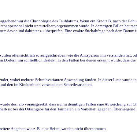
ggebend war die Chronologie des Taufdatums. Wenn ein Kind z.B. nach der Geburt 
rchenpersonal nicht unmittelbar vorgenommen wurde. In derartigen Fällen hat man d
raum davor und dahinter zu überprüfen. Eine exakte Suchabfrage nach dem Datum i
den offensichtlich so aufgeschrieben, wie die Amtsperson ihn verstanden hat, ode
n Dörfern war schließlich Dialekt. In den Fällen bei denen erkannt wurde, dass di
t, wobei mehrere Schreibvarianten Anwendung fanden. In dieser Liste wurde in de
n und den im Kirchenbuch verwendeten Schreibvarianten.
wurde deshalb vorausgesetzt, dass nur in derartigen Fällen eine Abweichung zur O
eshalb ist bei der Ortsangabe für den Taufpaten ein Vorbehalt gegeben. Überwiegen
weitere Angaben wie z. B. eine Heirat, wurden nicht übernommen.