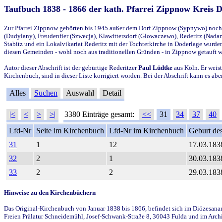
Taufbuch 1838 - 1866 der kath. Pfarrei Zippnow Kreis 
Zur Pfarrei Zippnow gehörten bis 1945 außer dem Dorf Zippnow (Sypnywo) noch d
(Dudylany), Freudenfier (Szwecja), Klawittersdorf (Glowaczewo), Rederitz (Nadarz
Stabitz und ein Lokalvikariat Rederitz mit der Tochterkirche in Doderlage wurd
diesen Gemeinden - wohl noch aus traditionellen Gründen - in Zippnow getauft 
Autor dieser Abschrift ist der gebürtige Rederitzer
Paul Lüdtke
aus Köln. Er weist
Kirchenbuch, sind in dieser Liste korrigiert worden. Bei der Abschrift kann es 
Alles
Suchen
Auswahl
Detail
|<
<
>
>|
3380 Einträge gesamt:
<<
31
34
37
40
Lfd-Nr
Seite im Kirchenbuch
Lfd-Nr im Kirchenbuch
Geburt des
31
1
12
17.03.183
32
2
1
30.03.183
33
2
2
29.03.183
Hinweise zu den Kirchenbüchern
Das Original-Kirchenbuch von Januar 1838 bis 1866, befindet sich im Diözesanarch
Freien Prälatur Schneidemühl, Josef-Schwank-Straße 8, 36043 Fulda und im Archi