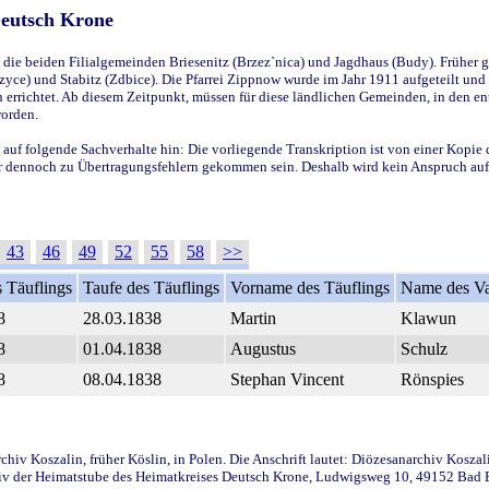
Deutsch Krone
ie beiden Filialgemeinden Briesenitz (Brzez`nica) und Jagdhaus (Budy). Früher g
yce) und Stabitz (Zdbice). Die Pfarrei Zippnow wurde im Jahr 1911 aufgeteilt und e
en errichtet. Ab diesem Zeitpunkt, müssen für diese ländlichen Gemeinden, in den
worden.
 auf folgende Sachverhalte hin: Die vorliegende Transkription ist von einer Kopie 
aber dennoch zu Übertragungsfehlern gekommen sein. Deshalb wird kein Anspruch auf 
43
46
49
52
55
58
>>
 Täuflings
Taufe des Täuflings
Vorname des Täuflings
Name des Va
8
28.03.1838
Martin
Klawun
8
01.04.1838
Augustus
Schulz
8
08.04.1838
Stephan Vincent
Rönspies
iv Koszalin, früher Köslin, in Polen. Die Anschrift lautet: Diözesanarchiv Koszal
v der Heimatstube des Heimatkreises Deutsch Krone, Ludwigsweg 10, 49152 Bad Ess