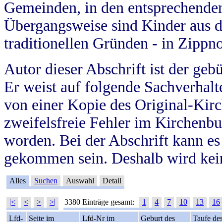
Gemeinden, in den entsprechende
Übergangsweise sind Kinder aus 
traditionellen Gründen - in Zippn
Autor dieser Abschrift ist der geb
Er weist auf folgende Sachverhalte
von einer Kopie des Original-Kirc
zweifelsfreie Fehler im Kirchenbuc
worden. Bei der Abschrift kann e
gekommen sein. Deshalb wird kein
Alles
Suchen
Auswahl
Detail
|<
<
>
>|
3380 Einträge gesamt:
1
4
7
10
13
16
Lfd-
Seite im
Lfd-Nr im
Geburt des
Taufe de