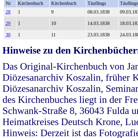
Nr
Kirchenbuch
Kirchenbuch
Täuflings
Täufling
28
1
9
08.03.1838
09.03.18
29
1
10
14.03.1838
18.03.18
30
1
11
23.03.1838
24.03.18
Hinweise zu den Kirchenbücher
Das Original-Kirchenbuch von Jan
Diözesanarchiv Koszalin, früher Kö
Diözesanarchiv Koszalin, Seminar
des Kirchenbuches liegt in der Fr
Schwank-Straße 8, 36043 Fulda u
Heimatkreises Deutsch Krone, Lu
Hinweis: Derzeit ist das Fotograf