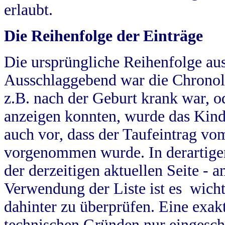
erlaubt.
Die Reihenfolge der Einträge
Die ursprüngliche Reihenfolge au
Ausschlaggebend war die Chronol
z.B. nach der Geburt krank war, od
anzeigen konnten, wurde das Kind
auch vor, dass der Taufeintrag vo
vorgenommen wurde. In derartigen
der derzeitigen aktuellen Seite -
Verwendung der Liste ist es wich
dahinter zu überprüfen. Eine exa
technischen Gründen nur eingesch