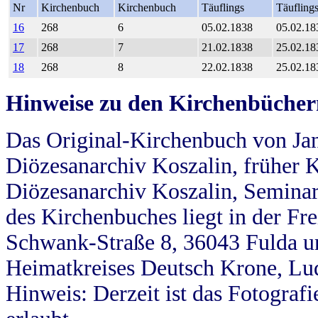
Nr
Kirchenbuch
Kirchenbuch
Täuflings
Täufling
16
268
6
05.02.1838
05.02.18
17
268
7
21.02.1838
25.02.18
18
268
8
22.02.1838
25.02.18
Hinweise zu den Kirchenbücher
Das Original-Kirchenbuch von Jan
Diözesanarchiv Koszalin, früher Kö
Diözesanarchiv Koszalin, Seminar
des Kirchenbuches liegt in der Fr
Schwank-Straße 8, 36043 Fulda u
Heimatkreises Deutsch Krone, Lu
Hinweis: Derzeit ist das Fotograf