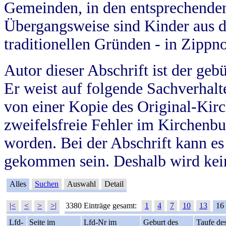
Gemeinden, in den entsprechende
Übergangsweise sind Kinder aus 
traditionellen Gründen - in Zippn
Autor dieser Abschrift ist der geb
Er weist auf folgende Sachverhalte
von einer Kopie des Original-Kirc
zweifelsfreie Fehler im Kirchenbuc
worden. Bei der Abschrift kann e
gekommen sein. Deshalb wird kein
Alles
Suchen
Auswahl
Detail
|<
<
>
>|
3380 Einträge gesamt:
1
4
7
10
13
16
Lfd-
Seite im
Lfd-Nr im
Geburt des
Taufe de