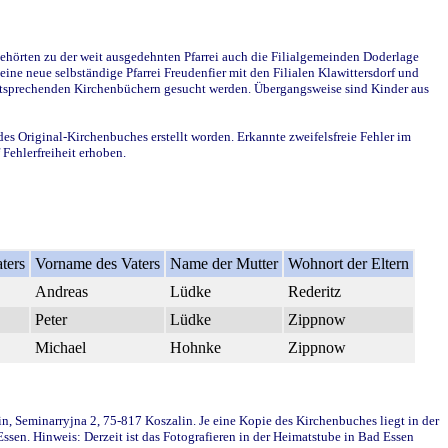
ehörten zu der weit ausgedehnten Pfarrei auch die Filialgemeinden Doderlage
ine neue selbständige Pfarrei Freudenfier mit den Filialen Klawittersdorf und
 entsprechenden Kirchenbüchern gesucht werden. Übergangsweise sind Kinder aus
des Original-Kirchenbuches erstellt worden. Erkannte zweifelsfreie Fehler im
Fehlerfreiheit erhoben.
ters
Vorname des Vaters
Name der Mutter
Wohnort der Eltern
Andreas
Lüdke
Rederitz
Peter
Lüdke
Zippnow
Michael
Hohnke
Zippnow
in, Seminarryjna 2, 75-817 Koszalin. Je eine Kopie des Kirchenbuches liegt in der
en. Hinweis: Derzeit ist das Fotografieren in der Heimatstube in Bad Essen