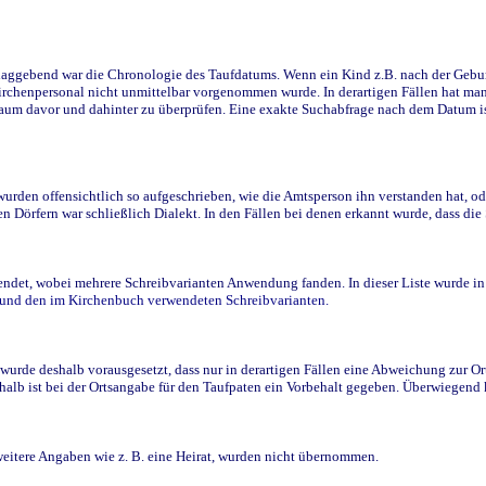
ggebend war die Chronologie des Taufdatums. Wenn ein Kind z.B. nach der Geburt 
rchenpersonal nicht unmittelbar vorgenommen wurde. In derartigen Fällen hat man d
raum davor und dahinter zu überprüfen. Eine exakte Suchabfrage nach dem Datum i
den offensichtlich so aufgeschrieben, wie die Amtsperson ihn verstanden hat, ode
n Dörfern war schließlich Dialekt. In den Fällen bei denen erkannt wurde, dass di
t, wobei mehrere Schreibvarianten Anwendung fanden. In dieser Liste wurde in de
n und den im Kirchenbuch verwendeten Schreibvarianten.
wurde deshalb vorausgesetzt, dass nur in derartigen Fällen eine Abweichung zur O
eshalb ist bei der Ortsangabe für den Taufpaten ein Vorbehalt gegeben. Überwiegen
weitere Angaben wie z. B. eine Heirat, wurden nicht übernommen.