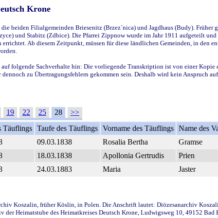
Deutsch Krone
ie beiden Filialgemeinden Briesenitz (Brzez`nica) und Jagdhaus (Budy). Früher g
yce) und Stabitz (Zdbice). Die Pfarrei Zippnow wurde im Jahr 1911 aufgeteilt und e
en errichtet. Ab diesem Zeitpunkt, müssen für diese ländlichen Gemeinden, in den
worden.
 auf folgende Sachverhalte hin: Die vorliegende Transkription ist von einer Kopie 
aber dennoch zu Übertragungsfehlern gekommen sein. Deshalb wird kein Anspruch auf 
19
22
25
28
>>
 Täuflings
Taufe des Täuflings
Vorname des Täuflings
Name des Va
8
09.03.1838
Rosalia Bertha
Gramse
8
18.03.1838
Apollonia Gertrudis
Prien
8
24.03.1883
Maria
Jaster
iv Koszalin, früher Köslin, in Polen. Die Anschrift lautet: Diözesanarchiv Koszal
v der Heimatstube des Heimatkreises Deutsch Krone, Ludwigsweg 10, 49152 Bad Ess