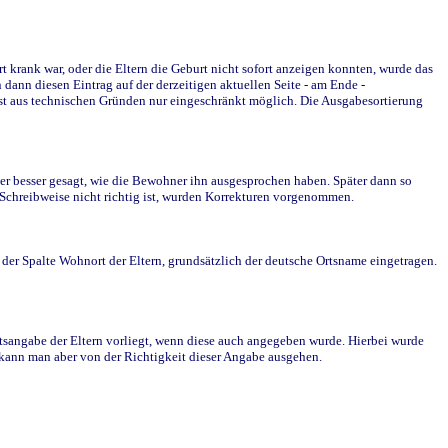
krank war, oder die Eltern die Geburt nicht sofort anzeigen konnten, wurde das
ann diesen Eintrag auf der derzeitigen aktuellen Seite - am Ende -
st aus technischen Gründen nur eingeschränkt möglich. Die Ausgabesortierung
r besser gesagt, wie die Bewohner ihn ausgesprochen haben. Später dann so
e Schreibweise nicht richtig ist, wurden Korrekturen vorgenommen.
r Spalte Wohnort der Eltern, grundsätzlich der deutsche Ortsname eingetragen.
rtsangabe der Eltern vorliegt, wenn diese auch angegeben wurde. Hierbei wurde
d kann man aber von der Richtigkeit dieser Angabe ausgehen.