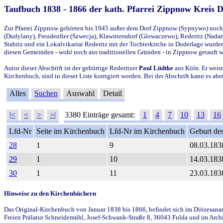
Taufbuch 1838 - 1866 der kath. Pfarrei Zippnow Kreis 
Zur Pfarrei Zippnow gehörten bis 1945 außer dem Dorf Zippnow (Sypnywo) noch d
(Dudylany), Freudenfier (Szwecja), Klawittersdorf (Glowaczewo), Rederitz (Nadarz
Stabitz und ein Lokalvikariat Rederitz mit der Tochterkirche in Doderlage wurd
diesen Gemeinden - wohl noch aus traditionellen Gründen - in Zippnow getauft 
Autor dieser Abschrift ist der gebürtige Rederitzer
Paul Lüdtke
aus Köln. Er weist
Kirchenbuch, sind in dieser Liste korrigiert worden. Bei der Abschrift kann es 
Alles
Suchen
Auswahl
Detail
|<
<
>
>|
3380 Einträge gesamt:
1
4
7
10
13
16
Lfd-Nr
Seite im Kirchenbuch
Lfd-Nr im Kirchenbuch
Geburt des
28
1
9
08.03.183
29
1
10
14.03.183
30
1
11
23.03.183
Hinweise zu den Kirchenbüchern
Das Original-Kirchenbuch von Januar 1838 bis 1866, befindet sich im Diözesanarch
Freien Prälatur Schneidemühl, Josef-Schwank-Straße 8, 36043 Fulda und im Archi