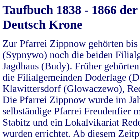
Taufbuch 1838 - 1866 der
Deutsch Krone
Zur Pfarrei Zippnow gehörten bi
(Sypnywo) noch die beiden Filial
Jagdhaus (Budy). Früher gehörten 
die Filialgemeinden Doderlage (D
Klawittersdorf (Glowaczewo), Red
Die Pfarrei Zippnow wurde im Jah
selbständige Pfarrei Freudenfier m
Stabitz und ein Lokalvikariat Red
wurden errichtet. Ab diesem Zeitp