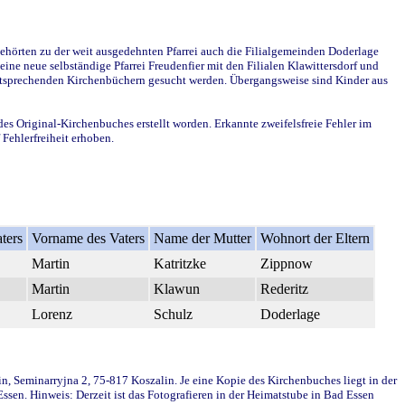
ehörten zu der weit ausgedehnten Pfarrei auch die Filialgemeinden Doderlage
ine neue selbständige Pfarrei Freudenfier mit den Filialen Klawittersdorf und
 entsprechenden Kirchenbüchern gesucht werden. Übergangsweise sind Kinder aus
des Original-Kirchenbuches erstellt worden. Erkannte zweifelsfreie Fehler im
Fehlerfreiheit erhoben.
ters
Vorname des Vaters
Name der Mutter
Wohnort der Eltern
Martin
Katritzke
Zippnow
Martin
Klawun
Rederitz
Lorenz
Schulz
Doderlage
in, Seminarryjna 2, 75-817 Koszalin. Je eine Kopie des Kirchenbuches liegt in der
en. Hinweis: Derzeit ist das Fotografieren in der Heimatstube in Bad Essen