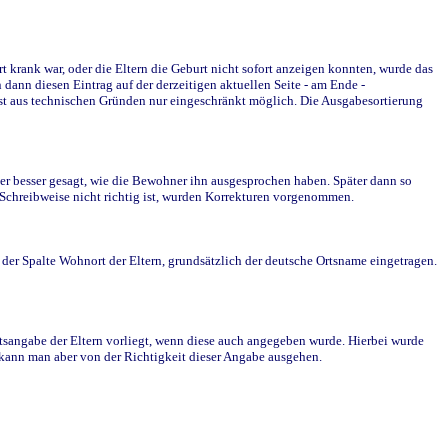
krank war, oder die Eltern die Geburt nicht sofort anzeigen konnten, wurde das
ann diesen Eintrag auf der derzeitigen aktuellen Seite - am Ende -
st aus technischen Gründen nur eingeschränkt möglich. Die Ausgabesortierung
r besser gesagt, wie die Bewohner ihn ausgesprochen haben. Später dann so
e Schreibweise nicht richtig ist, wurden Korrekturen vorgenommen.
r Spalte Wohnort der Eltern, grundsätzlich der deutsche Ortsname eingetragen.
rtsangabe der Eltern vorliegt, wenn diese auch angegeben wurde. Hierbei wurde
d kann man aber von der Richtigkeit dieser Angabe ausgehen.