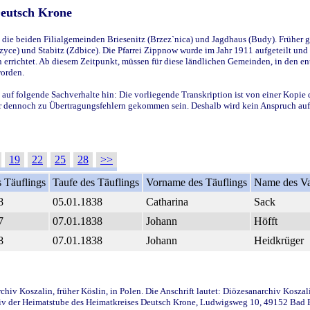
Deutsch Krone
ie beiden Filialgemeinden Briesenitz (Brzez`nica) und Jagdhaus (Budy). Früher g
yce) und Stabitz (Zdbice). Die Pfarrei Zippnow wurde im Jahr 1911 aufgeteilt und e
en errichtet. Ab diesem Zeitpunkt, müssen für diese ländlichen Gemeinden, in den
worden.
 auf folgende Sachverhalte hin: Die vorliegende Transkription ist von einer Kopie 
aber dennoch zu Übertragungsfehlern gekommen sein. Deshalb wird kein Anspruch auf 
19
22
25
28
>>
 Täuflings
Taufe des Täuflings
Vorname des Täuflings
Name des Va
8
05.01.1838
Catharina
Sack
7
07.01.1838
Johann
Höfft
8
07.01.1838
Johann
Heidkrüger
iv Koszalin, früher Köslin, in Polen. Die Anschrift lautet: Diözesanarchiv Koszal
v der Heimatstube des Heimatkreises Deutsch Krone, Ludwigsweg 10, 49152 Bad Ess