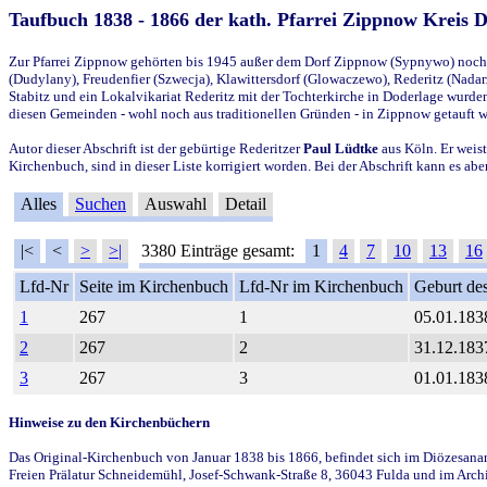
Taufbuch 1838 - 1866 der kath. Pfarrei Zippnow Kreis 
Zur Pfarrei Zippnow gehörten bis 1945 außer dem Dorf Zippnow (Sypnywo) noch d
(Dudylany), Freudenfier (Szwecja), Klawittersdorf (Glowaczewo), Rederitz (Nadarz
Stabitz und ein Lokalvikariat Rederitz mit der Tochterkirche in Doderlage wurd
diesen Gemeinden - wohl noch aus traditionellen Gründen - in Zippnow getauft 
Autor dieser Abschrift ist der gebürtige Rederitzer
Paul Lüdtke
aus Köln. Er weist
Kirchenbuch, sind in dieser Liste korrigiert worden. Bei der Abschrift kann es 
Alles
Suchen
Auswahl
Detail
|<
<
>
>|
3380 Einträge gesamt:
1
4
7
10
13
16
Lfd-Nr
Seite im Kirchenbuch
Lfd-Nr im Kirchenbuch
Geburt des
1
267
1
05.01.183
2
267
2
31.12.183
3
267
3
01.01.183
Hinweise zu den Kirchenbüchern
Das Original-Kirchenbuch von Januar 1838 bis 1866, befindet sich im Diözesanarch
Freien Prälatur Schneidemühl, Josef-Schwank-Straße 8, 36043 Fulda und im Archi