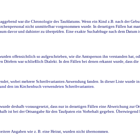
ggebend war die Chronologie des Taufdatums. Wenn ein Kind z.B. nach der Geburt 
rchenpersonal nicht unmittelbar vorgenommen wurde. In derartigen Fällen hat man d
raum davor und dahinter zu überprüfen. Eine exakte Suchabfrage nach dem Datum i
den offensichtlich so aufgeschrieben, wie die Amtsperson ihn verstanden hat, ode
n Dörfern war schließlich Dialekt. In den Fällen bei denen erkannt wurde, dass di
t, wobei mehrere Schreibvarianten Anwendung fanden. In dieser Liste wurde in de
n und den im Kirchenbuch verwendeten Schreibvarianten.
wurde deshalb vorausgesetzt, dass nur in derartigen Fällen eine Abweichung zur O
eshalb ist bei der Ortsangabe für den Taufpaten ein Vorbehalt gegeben. Überwiegen
weitere Angaben wie z. B. eine Heirat, wurden nicht übernommen.