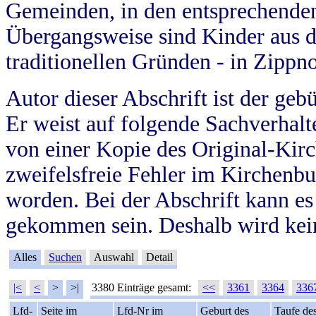
Gemeinden, in den entsprechende
Übergangsweise sind Kinder aus 
traditionellen Gründen - in Zippn
Autor dieser Abschrift ist der geb
Er weist auf folgende Sachverhalte
von einer Kopie des Original-Kirc
zweifelsfreie Fehler im Kirchenbuc
worden. Bei der Abschrift kann e
gekommen sein. Deshalb wird kein
Alles
Suchen
Auswahl
Detail
|<
<
>
>|
3380 Einträge gesamt:
<<
3361
3364
336
Lfd-
Seite im
Lfd-Nr im
Geburt des
Taufe de