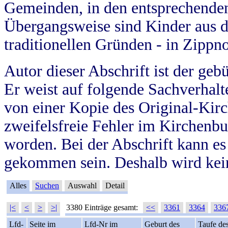
Gemeinden, in den entsprechende
Übergangsweise sind Kinder aus 
traditionellen Gründen - in Zippn
Autor dieser Abschrift ist der geb
Er weist auf folgende Sachverhalte
von einer Kopie des Original-Kirc
zweifelsfreie Fehler im Kirchenbuc
worden. Bei der Abschrift kann e
gekommen sein. Deshalb wird kein
Alles
Suchen
Auswahl
Detail
|<
<
>
>|
3380 Einträge gesamt:
<<
3361
3364
336
Lfd-
Seite im
Lfd-Nr im
Geburt des
Taufe de