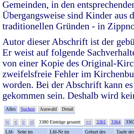
Gemeinden, in den entsprechende
Übergangsweise sind Kinder aus 
traditionellen Gründen - in Zippn
Autor dieser Abschrift ist der geb
Er weist auf folgende Sachverhalte
von einer Kopie des Original-Kirc
zweifelsfreie Fehler im Kirchenbuc
worden. Bei der Abschrift kann e
gekommen sein. Deshalb wird kein
Alles
Suchen
Auswahl
Detail
|<
<
>
>|
3380 Einträge gesamt:
<<
3361
3364
336
Lfd-
Seite im
Lfd-Nr im
Geburt des
Taufe de