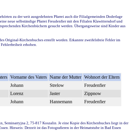
ehörten zu der weit ausgedehnten Pfarrei auch die Filialgemeinden Doderlage
ine neue selbständige Pfarrei Freudenfier mit den Filialen Klawittersdorf und
 entsprechenden Kirchenbüchern gesucht werden. Übergangsweise sind Kinder aus
des Original-Kirchenbuches erstellt worden. Erkannte zweifelsfreie Fehler im
Fehlerfreiheit erhoben.
ters
Vorname des Vaters
Name der Mutter
Wohnort der Eltern
Johann
Strelow
Freudenfier
Lorenz
Jaster
Zippnow
Johann
Hannemann
Freudenfier
in, Seminarryjna 2, 75-817 Koszalin. Je eine Kopie des Kirchenbuches liegt in der
en. Hinweis: Derzeit ist das Fotografieren in der Heimatstube in Bad Essen