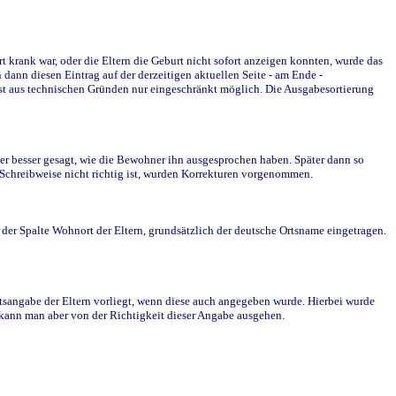
krank war, oder die Eltern die Geburt nicht sofort anzeigen konnten, wurde das
ann diesen Eintrag auf der derzeitigen aktuellen Seite - am Ende -
st aus technischen Gründen nur eingeschränkt möglich. Die Ausgabesortierung
r besser gesagt, wie die Bewohner ihn ausgesprochen haben. Später dann so
e Schreibweise nicht richtig ist, wurden Korrekturen vorgenommen.
r Spalte Wohnort der Eltern, grundsätzlich der deutsche Ortsname eingetragen.
rtsangabe der Eltern vorliegt, wenn diese auch angegeben wurde. Hierbei wurde
d kann man aber von der Richtigkeit dieser Angabe ausgehen.