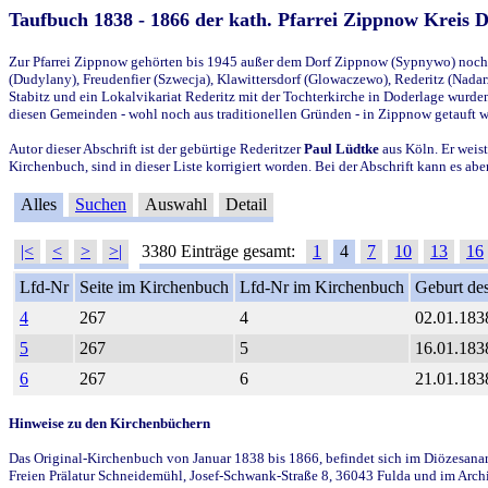
Taufbuch 1838 - 1866 der kath. Pfarrei Zippnow Kreis 
Zur Pfarrei Zippnow gehörten bis 1945 außer dem Dorf Zippnow (Sypnywo) noch d
(Dudylany), Freudenfier (Szwecja), Klawittersdorf (Glowaczewo), Rederitz (Nadarz
Stabitz und ein Lokalvikariat Rederitz mit der Tochterkirche in Doderlage wurd
diesen Gemeinden - wohl noch aus traditionellen Gründen - in Zippnow getauft 
Autor dieser Abschrift ist der gebürtige Rederitzer
Paul Lüdtke
aus Köln. Er weist
Kirchenbuch, sind in dieser Liste korrigiert worden. Bei der Abschrift kann es 
Alles
Suchen
Auswahl
Detail
|<
<
>
>|
3380 Einträge gesamt:
1
4
7
10
13
16
Lfd-Nr
Seite im Kirchenbuch
Lfd-Nr im Kirchenbuch
Geburt des
4
267
4
02.01.183
5
267
5
16.01.183
6
267
6
21.01.183
Hinweise zu den Kirchenbüchern
Das Original-Kirchenbuch von Januar 1838 bis 1866, befindet sich im Diözesanarch
Freien Prälatur Schneidemühl, Josef-Schwank-Straße 8, 36043 Fulda und im Archi