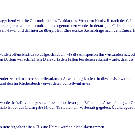
ggebend war die Chronologie des Taufdatums. Wenn ein Kind z.B. nach der Geburt 
rchenpersonal nicht unmittelbar vorgenommen wurde. In derartigen Fällen hat man d
raum davor und dahinter zu überprüfen. Eine exakte Suchabfrage nach dem Datum i
den offensichtlich so aufgeschrieben, wie die Amtsperson ihn verstanden hat, ode
n Dörfern war schließlich Dialekt. In den Fällen bei denen erkannt wurde, dass di
t, wobei mehrere Schreibvarianten Anwendung fanden. In dieser Liste wurde in de
n und den im Kirchenbuch verwendeten Schreibvarianten.
wurde deshalb vorausgesetzt, dass nur in derartigen Fällen eine Abweichung zur O
eshalb ist bei der Ortsangabe für den Taufpaten ein Vorbehalt gegeben. Überwiegen
weitere Angaben wie z. B. eine Heirat, wurden nicht übernommen.