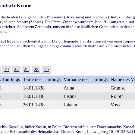
Deutsch Krone
ie beiden Filialgemeinden Briesenitz (Brzez`nica) und Jagdhaus (Budy). Früher g
yce) und Stabitz (Zdbice). Die Pfarrei Zippnow wurde im Jahr 1911 aufgeteilt und e
en errichtet. Ab diesem Zeitpunkt, müssen für diese ländlichen Gemeinden, in den
worden.
 auf folgende Sachverhalte hin: Die vorliegende Transkription ist von einer Kopie 
aber dennoch zu Übertragungsfehlern gekommen sein. Deshalb wird kein Anspruch auf 
19
22
25
28
>>
 Täuflings
Taufe des Täuflings
Vorname des Täuflings
Name des Va
8
14.01.1838
Anna
Gramse
8
18.01.1838
Justina
Roloff
8
26.01.1838
Johann
Voss
iv Koszalin, früher Köslin, in Polen. Die Anschrift lautet: Diözesanarchiv Koszal
v der Heimatstube des Heimatkreises Deutsch Krone, Ludwigsweg 10, 49152 Bad Ess