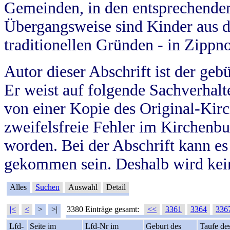
Gemeinden, in den entsprechende
Übergangsweise sind Kinder aus 
traditionellen Gründen - in Zippn
Autor dieser Abschrift ist der geb
Er weist auf folgende Sachverhalte
von einer Kopie des Original-Kirc
zweifelsfreie Fehler im Kirchenbuc
worden. Bei der Abschrift kann e
gekommen sein. Deshalb wird kein
Alles
Suchen
Auswahl
Detail
|<
<
>
>|
3380 Einträge gesamt:
<<
3361
3364
336
Lfd-
Seite im
Lfd-Nr im
Geburt des
Taufe de