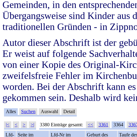
Gemeinden, in den entsprechende
Übergangsweise sind Kinder aus 
traditionellen Gründen - in Zippn
Autor dieser Abschrift ist der geb
Er weist auf folgende Sachverhalte
von einer Kopie des Original-Kirc
zweifelsfreie Fehler im Kirchenbuc
worden. Bei der Abschrift kann e
gekommen sein. Deshalb wird kein
Alles
Suchen
Auswahl
Detail
|<
<
>
>|
3380 Einträge gesamt:
<<
3361
3364
336
Lfd-
Seite im
Lfd-Nr im
Geburt des
Taufe de