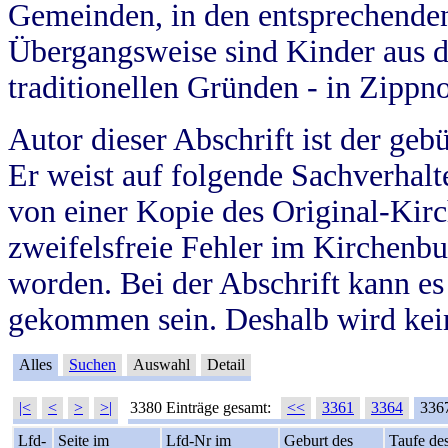
Gemeinden, in den entsprechende
Übergangsweise sind Kinder aus 
traditionellen Gründen - in Zippn
Autor dieser Abschrift ist der geb
Er weist auf folgende Sachverhalte
von einer Kopie des Original-Kirc
zweifelsfreie Fehler im Kirchenbuc
worden. Bei der Abschrift kann e
gekommen sein. Deshalb wird kein
Alles
Suchen
Auswahl
Detail
|<
<
>
>|
3380 Einträge gesamt:
<<
3361
3364
336
Lfd-
Seite im
Lfd-Nr im
Geburt des
Taufe de