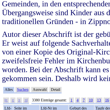
Gemeinden, in den entsprechende
Übergangsweise sind Kinder aus 
traditionellen Gründen - in Zippn
Autor dieser Abschrift ist der geb
Er weist auf folgende Sachverhalte
von einer Kopie des Original-Kirc
zweifelsfreie Fehler im Kirchenbuc
worden. Bei der Abschrift kann e
gekommen sein. Deshalb wird kein
Alles
Suchen
Auswahl
Detail
|<
<
>
>|
3380 Einträge gesamt:
1
4
7
10
13
16
Lfd-
Seite im
Lfd-Nr im
Geburt des
Taufe de