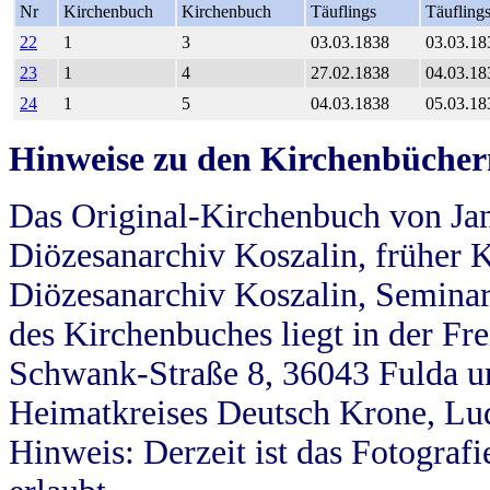
Nr
Kirchenbuch
Kirchenbuch
Täuflings
Täufling
22
1
3
03.03.1838
03.03.18
23
1
4
27.02.1838
04.03.18
24
1
5
04.03.1838
05.03.18
Hinweise zu den Kirchenbücher
Das Original-Kirchenbuch von Jan
Diözesanarchiv Koszalin, früher Kö
Diözesanarchiv Koszalin, Seminar
des Kirchenbuches liegt in der Fr
Schwank-Straße 8, 36043 Fulda u
Heimatkreises Deutsch Krone, Lu
Hinweis: Derzeit ist das Fotograf